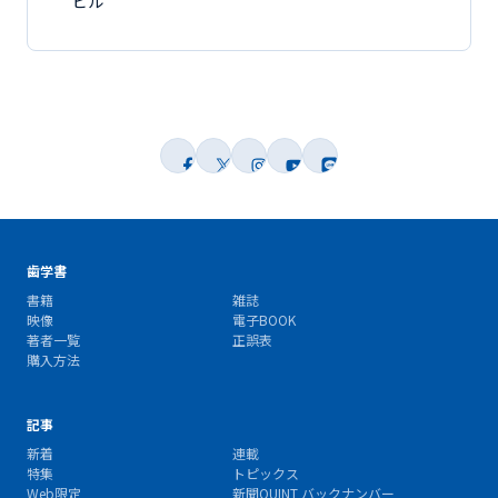
ビル
歯学書
書籍
雑誌
映像
電子BOOK
著者一覧
正誤表
購入方法
記事
新着
連載
特集
トピックス
Web限定
新聞QUINT バックナンバー