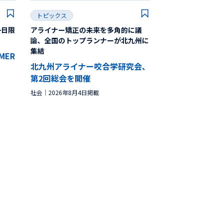
トピックス
一日限
アライナー矯正の未来を多角的に議
論、全国のトップランナーが北九州に
集結
MMER
北九州アライナー咬合学研究会、
第2回総会を開催
社会
2026年8月4日掲載