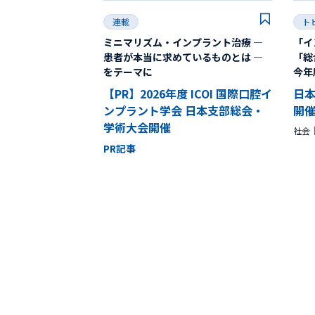
連載
ト
ミニマリズム・インプラント治療 ―
「イ
患者が本当に求めているものとは ―
「総
をテーマに
今年
【PR】2026年度 ICOI 国際口腔イ
日
ンプラント学会 日本支部総会・
開
学術大会開催
社会
PR記事