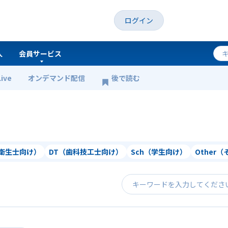
ログイン
人
会員サービス
Live
オンデマンド配信
後で読む
科衛生士向け）
DT（歯科技工士向け）
Sch（学生向け）
Other