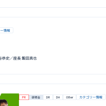
リー情報
谷恭史／座長 飯田真也
カテゴリー情報
PR
研修会
DR
DH
Other