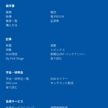
歯学書
書籍
雑誌
映像
電子BOOK
著者一覧
正誤表
購入方法
記事
新着
連載
特集
トピックス
Web限定
新聞QUINT バックナンバー
My First Stage
後で読む
学会・研修会
学会・研修会一覧
Webセミナー
SNS Live
オンデマンド配信
後で読む
会員サービス
会員サービスについて
専門情報検索