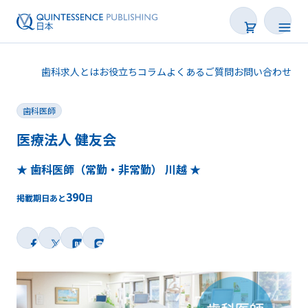
歯科求人とは
お役立ちコラム
よくあるご質問
お問い合わせ
歯科医師
医療法人 健友会
★ 歯科医師（常勤・非常勤） 川越 ★
歯科求人を探す
390
掲載期日あと
日