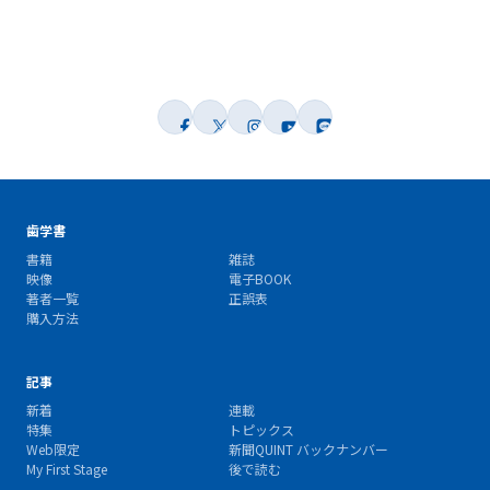
歯学書
書籍
雑誌
映像
電子BOOK
著者一覧
正誤表
購入方法
記事
新着
連載
特集
トピックス
Web限定
新聞QUINT バックナンバー
My First Stage
後で読む