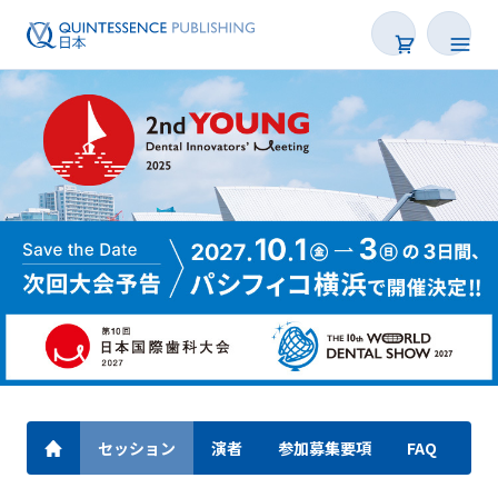
セッション
演者
参加募集要項
FAQ
出