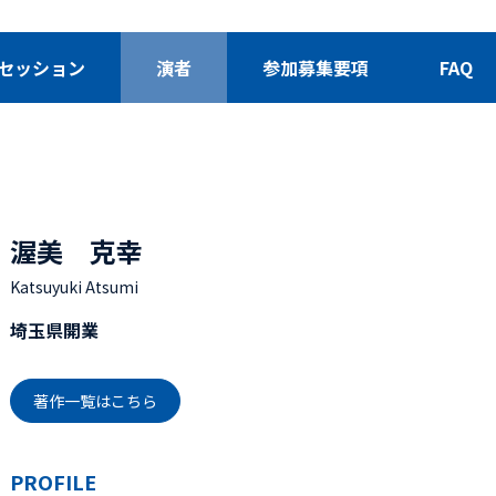
セッション
演者
参加募集要項
FAQ
渥美 克幸
Katsuyuki Atsumi
埼玉県開業
著作一覧はこちら
PROFILE