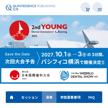
セッション
演者
参加募集要項
FAQ
出