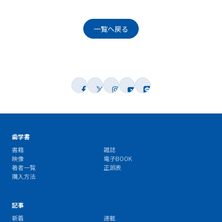
一覧へ戻る
歯学書
書籍
雑誌
映像
電子BOOK
著者一覧
正誤表
購入方法
記事
新着
連載