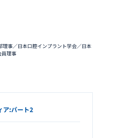
部理事／日本口腔インプラント学会／日本
n正会員理事
ア:パート2