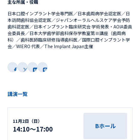
主な所属・役職
日本口腔インプラント学会専門医／日本歯周病学会認定医／日
本訪問歯科協会認定医／ジャパンオーラルヘルスケア学会予防
歯科認定医／日本インプラント臨床研究会 学術発表・AOIA委員
会委員長／日本大学歯学部歯科保存学教室第Ⅲ講座（歯周病
科）／歯科医師臨床研修指導歯科医／国際口腔インプラント学
会／WIERO 代表／The Implant Japan主催
講演一覧
11月2日（日）
Bホール
14:10～17:00