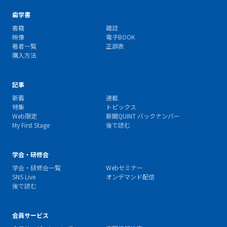
歯学書
書籍
雑誌
映像
電子BOOK
著者一覧
正誤表
購入方法
記事
新着
連載
特集
トピックス
Web限定
新聞QUINT バックナンバー
My First Stage
後で読む
学会・研修会
学会・研修会一覧
Webセミナー
SNS Live
オンデマンド配信
後で読む
会員サービス