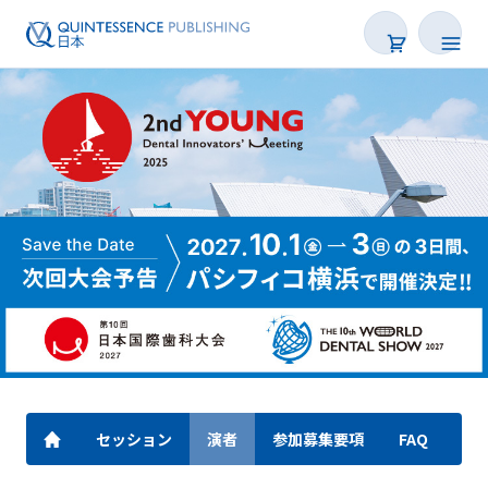
セッション
演者
参加募集要項
FAQ
出