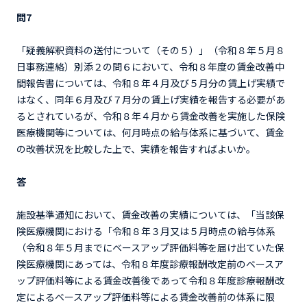
問7
「疑義解釈資料の送付について（その５）」（令和８年５月８
日事務連絡）別添２の問６において、令和８年度の賃金改善中
間報告書については、令和８年４月及び５月分の賃上げ実績で
はなく、同年６月及び７月分の賃上げ実績を報告する必要があ
るとされているが、令和８年４月から賃金改善を実施した保険
医療機関等については、何月時点の給与体系に基づいて、賃金
の改善状況を比較した上で、実績を報告すればよいか。
答
施設基準通知において、賃金改善の実績については、「当該保
険医療機関における「令和８年３月又は５月時点の給与体系
（令和８年５月までにベースアップ評価料等を届け出ていた保
険医療機関にあっては、令和８年度診療報酬改定前のベースア
ップ評価料等による賃金改善後であって令和８年度診療報酬改
定によるベースアップ評価料等による賃金改善前の体系に限