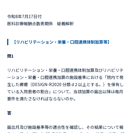
令和8年7月17日付
医科診療報酬点数表関係 疑義解釈
【リハビリテーション・栄養・口腔連携体制加算等】
問1
リハビリテーション・栄養・口腔連携体制加算及びリハビリテ
ーション・栄養・口腔連携加算の施設基準における「院内で発
生した褥瘡（DESIGN-R2020 分類 d２以上とする。）を保有し
ている入院患者の割合」について、当該加算の届出以降は毎月
要件を満たさなければならないのか。
答
届出月及び施設基準等の適合性を確認し、その結果について報