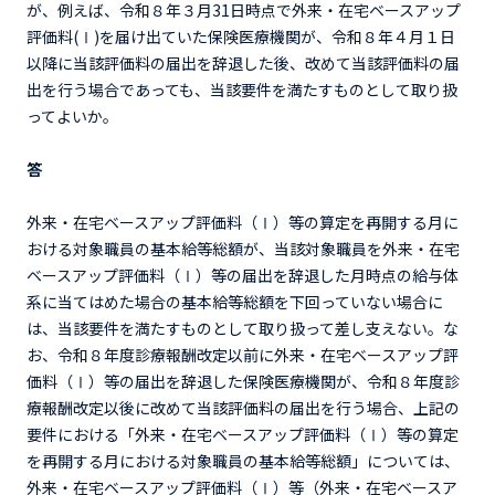
が、例えば、令和８年３月31日時点で外来・在宅ベースアップ
評価料(Ⅰ)を届け出ていた保険医療機関が、令和８年４月１日
以降に当該評価料の届出を辞退した後、改めて当該評価料の届
出を行う場合であっても、当該要件を満たすものとして取り扱
ってよいか。
答
外来・在宅ベースアップ評価料（Ⅰ）等の算定を再開する月に
おける対象職員の基本給等総額が、当該対象職員を外来・在宅
ベースアップ評価料（Ⅰ）等の届出を辞退した月時点の給与体
系に当てはめた場合の基本給等総額を下回っていない場合に
は、当該要件を満たすものとして取り扱って差し支えない。な
お、令和８年度診療報酬改定以前に外来・在宅ベースアップ評
価料（Ⅰ）等の届出を辞退した保険医療機関が、令和８年度診
療報酬改定以後に改めて当該評価料の届出を行う場合、上記の
要件における「外来・在宅ベースアップ評価料（Ⅰ）等の算定
を再開する月における対象職員の基本給等総額」については、
外来・在宅ベースアップ評価料（Ⅰ）等（外来・在宅ベースア