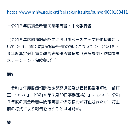
https://www.mhlw.go.jp/stf/seisakunitsuite/bunya/000018841
・令和８年度賃金改善実績報告書・中間報告書
（令和８年度診療報酬改定におけるベースアップ評価料等につ
いて ＞ ９．賃金改善実績報告書の提出について ＞ 【令和８・
９年度算定分】賃金改善実績報告書様式（医療機関・訪問看護
ステーション・保険薬局））
問8
「令和８年度診療報酬改定関連通知及び官報掲載事項の一部訂
正について」（令和８年７月30日事務連絡）」において、令和
８年度の賃金改善中間報告書に係る様式が訂正されたが、訂正
前の様式により報告を行うことは可能か。
答