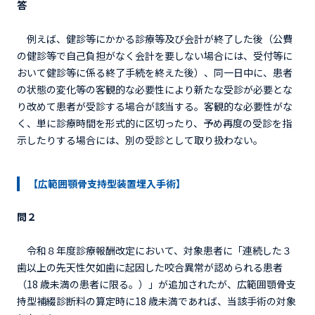
答
例えば、健診等にかかる診療等及び会計が終了した後（公費
の健診等で自己負担がなく会計を要しない場合には、受付等に
おいて健診等に係る終了手続を終えた後）、同一日中に、患者
の状態の変化等の客観的な必要性により新たな受診が必要とな
り改めて患者が受診する場合が該当する。客観的な必要性がな
く、単に診療時間を形式的に区切ったり、予め再度の受診を指
示したりする場合には、別の受診として取り扱わない。
【広範囲顎骨支持型装置埋入手術】
問２
令和８年度診療報酬改定において、対象患者に「連続した３
歯以上の先天性欠如歯に起因した咬合異常が認められる患者
（18 歳未満の患者に限る。）」が追加されたが、広範囲顎骨支
持型補綴診断料の算定時に18 歳未満であれば、当該手術の対象