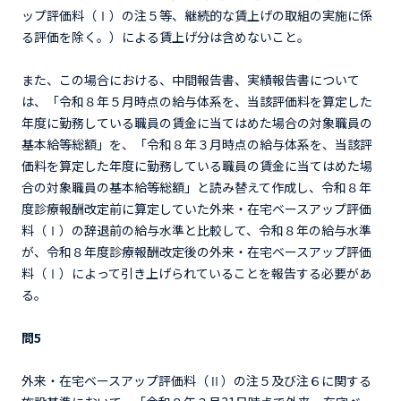
ップ評価料（Ⅰ）の注５等、継続的な賃上げの取組の実施に係
る評価を除く。）による賃上げ分は含めないこと。
また、この場合における、中間報告書、実績報告書について
は、「令和８年５月時点の給与体系を、当該評価料を算定した
年度に勤務している職員の賃金に当てはめた場合の対象職員の
基本給等総額」を、「令和８年３月時点の給与体系を、当該評
価料を算定した年度に勤務している職員の賃金に当てはめた場
合の対象職員の基本給等総額」と読み替えて作成し、令和８年
度診療報酬改定前に算定していた外来・在宅ベースアップ評価
料（Ⅰ）の辞退前の給与水準と比較して、令和８年の給与水準
が、令和８年度診療報酬改定後の外来・在宅ベースアップ評価
料（Ⅰ）によって引き上げられていることを報告する必要があ
る。
問5
外来・在宅ベースアップ評価料（Ⅱ）の注５及び注６に関する