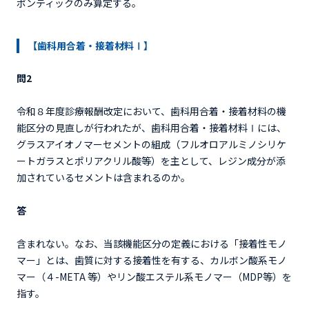
ポンティックのみ算定する。
【歯科用合着・接着材料Ⅰ】
問2
令和８年度診療報酬改定において、歯科用合着・接着材料の機
能区分の見直しが行われたが、歯科用合着・接着材料Ⅰには、
グラスアイオノマーセメントの組成（フルオロアルミノシリケ
ートガラスとポリアクリル酸等）を主として、レジン成分が添
加されているセメントは含まれるのか。
答
含まれない。なお、当該機能区分の定義における「接着性モノ
マー」とは、歯質に対する接着性を有する、カルボン酸系モノ
マー（４-META 等）やリン酸エステル系モノマー（MDP等）を
指す。