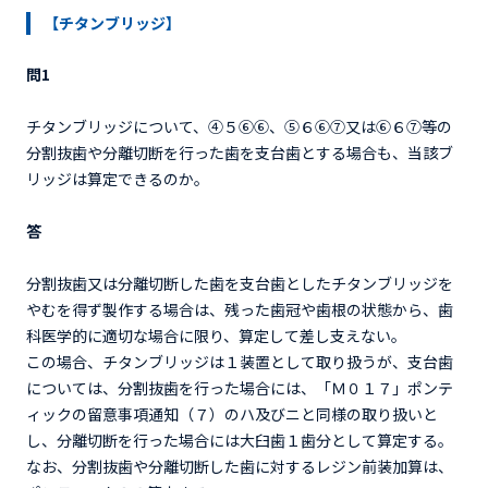
【チタンブリッジ】
問1
チタンブリッジについて、④５⑥⑥、⑤６⑥⑦又は⑥６⑦等の
分割抜歯や分離切断を行った歯を支台歯とする場合も、当該ブ
リッジは算定できるのか。
答
分割抜歯又は分離切断した歯を支台歯としたチタンブリッジを
やむを得ず製作する場合は、残った歯冠や歯根の状態から、歯
科医学的に適切な場合に限り、算定して差し支えない。
この場合、チタンブリッジは１装置として取り扱うが、支台歯
については、分割抜歯を行った場合には、「Ｍ０１７」ポンテ
ィックの留意事項通知（７）のハ及びニと同様の取り扱いと
し、分離切断を行った場合には大臼歯１歯分として算定する。
なお、分割抜歯や分離切断した歯に対するレジン前装加算は、