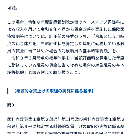
可能。
この場合、令和８年度診療報酬改定後のベースアップ評価料に
よる収入を用いて令和８年４月から賃金改善を実施した保険医
療機関等については、訂正前の様式のうち、「令和８年５月時
点の給与体系を、当該評価料を算定した年度に勤務している職
員の賃金に当てはめた場合の対象職員の基本給等総額」を、
「令和８年３月時点の給与体系を、当該評価料を算定した年度
に勤務している職員の賃金に当てはめた場合の対象職員の基本
給等総額」と読み替えて取り扱うこと。
【継続的な賃上げの取組の実施に係る基準】
問9
医科点数表第１章第２部通則第11号及び歯科点数表第１章第２
部通則第９号に規定する継続的な賃上げの取組の実施に係る基
準について、「基本診療料の施設基準等及びその届出に関する