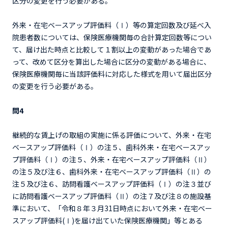
区分の変更を行う必要がある。
外来・在宅ベースアップ評価料（Ⅰ）等の算定回数及び延べ入
院患者数については、保険医療機関毎の合計算定回数等につい
て、届け出た時点と比較して１割以上の変動があった場合であ
って、改めて区分を算出した場合に区分の変動がある場合に、
保険医療機関毎に当該評価料に対応した様式を用いて届出区分
の変更を行う必要がある。
問4
継続的な賃上げの取組の実施に係る評価について、外来・在宅
ベースアップ評価料（Ⅰ）の注５、歯科外来・在宅ベースアッ
プ評価料（Ⅰ）の注５、外来・在宅ベースアップ評価料（Ⅱ）
の注５及び注６、歯科外来・在宅ベースアップ評価料（Ⅱ）の
注５及び注６、訪問看護ベースアップ評価料（Ⅰ）の注３並び
に訪問看護ベースアップ評価料（Ⅱ）の注７及び注８の施設基
準において、「令和８年３月31日時点において外来・在宅ベー
スアップ評価料(Ⅰ)を届け出ていた保険医療機関」等とある