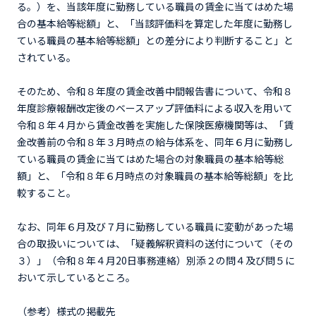
る。）を、当該年度に勤務している職員の賃金に当てはめた場
合の基本給等総額」と、「当該評価料を算定した年度に勤務し
ている職員の基本給等総額」との差分により判断すること」と
されている。
そのため、令和８年度の賃金改善中間報告書について、令和８
年度診療報酬改定後のベースアップ評価料による収入を用いて
令和８年４月から賃金改善を実施した保険医療機関等は、「賃
金改善前の令和８年３月時点の給与体系を、同年６月に勤務し
ている職員の賃金に当てはめた場合の対象職員の基本給等総
額」と、「令和８年６月時点の対象職員の基本給等総額」を比
較すること。
なお、同年６月及び７月に勤務している職員に変動があった場
合の取扱いについては、「疑義解釈資料の送付について（その
３）」（令和８年４月20日事務連絡）別添２の問４及び問５に
おいて示しているところ。
（参考）様式の掲載先