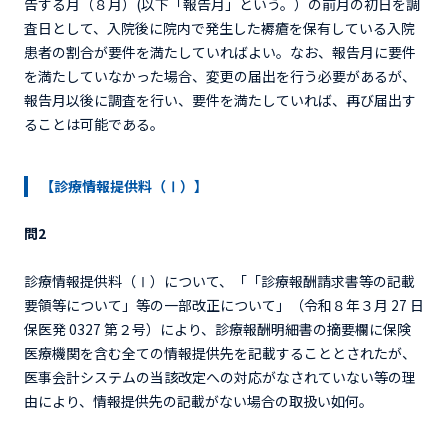
告する月（８月）(以下「報告月」という。）の前月の初日を調
査日として、入院後に院内で発生した褥瘡を保有している入院
患者の割合が要件を満たしていればよい。なお、報告月に要件
を満たしていなかった場合、変更の届出を行う必要があるが、
報告月以後に調査を行い、要件を満たしていれば、再び届出す
ることは可能である。
【診療情報提供料（Ⅰ）】
問2
診療情報提供料（Ⅰ）について、「「診療報酬請求書等の記載
要領等について」等の一部改正について」（令和８年３月 27 日
保医発 0327 第２号）により、診療報酬明細書の摘要欄に保険
医療機関を含む全ての情報提供先を記載することとされたが、
医事会計システムの当該改定への対応がなされていない等の理
由により、情報提供先の記載がない場合の取扱い如何。