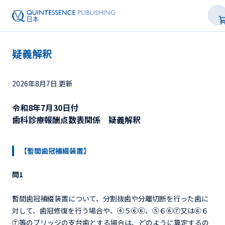
疑義解釈
2026年8月7日 更新
令和8年7月30日付
歯科診療報酬点数表関係 疑義解釈
【暫間歯冠補綴装置】
問1
暫間歯冠補綴装置について、分割抜歯や分離切断を行った歯に
対して、歯冠修復を行う場合や、④５⑥⑥、⑤６⑥⑦又は⑥６
⑦等のブリッジの支台歯とする場合は、どのように算定するの