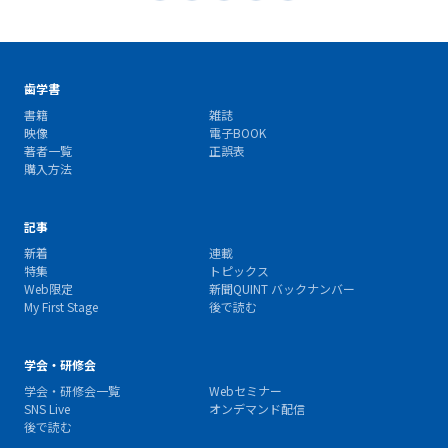
歯学書
書籍
雑誌
映像
電子BOOK
著者一覧
正誤表
購入方法
記事
新着
連載
特集
トピックス
Web限定
新聞QUINT バックナンバー
My First Stage
後で読む
学会・研修会
学会・研修会一覧
Webセミナー
SNS Live
オンデマンド配信
後で読む