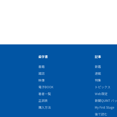
歯学書
記事
書籍
新着
雑誌
連載
映像
特集
電子BOOK
トピックス
著者一覧
Web限定
正誤表
新聞QUINT 
購入方法
My First Stage
後で読む