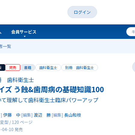
ログイン
人
会員サービス
者一覧
0
版
完売
書籍
歯科衛生士
別冊 歯科衛生士
冊 歯科衛生士
イズ う蝕&歯周病の基礎知識100
いて理解して歯科衛生士臨床パワーアップ
修]
伊藤 中
[編集]
渡辺 勝
[編集]
長山和枝
変型 / 120 ページ
9-04-10 発売