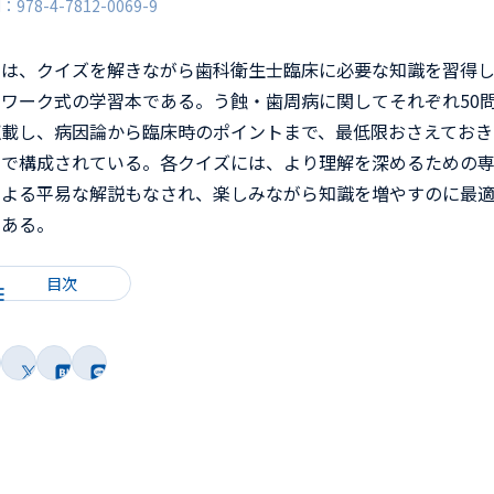
N：978-4-7812-0069-9
書は、クイズを解きながら歯科衛生士臨床に必要な知識を習得
くワーク式の学習本である。う蝕・歯周病に関してそれぞれ50
収載し、病因論から臨床時のポイントまで、最低限おさえておき
容で構成されている。各クイズには、より理解を深めるための
による平易な解説もなされ、楽しみながら知識を増やすのに最適
である。
目次