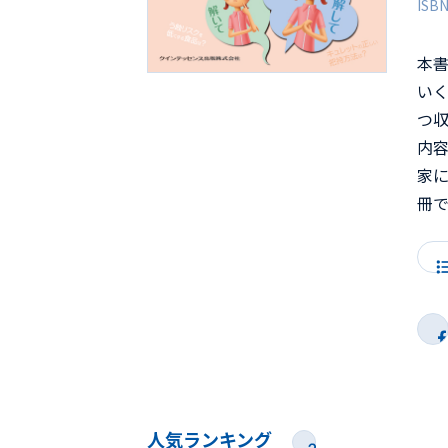
ISB
本
い
つ
内
家
冊
人気ランキング