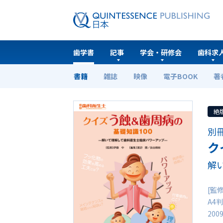
歯学書
記事
学会・研修会
歯科求
書籍
雑誌
映像
電子BOOK
著
ホーム
歯学書
クイズ う蝕&歯周病の基礎知識10
絶
別
ク
解
[監
A4判
200