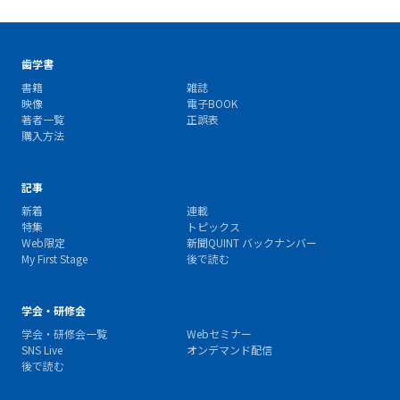
歯学書
書籍
雑誌
映像
電子BOOK
著者一覧
正誤表
購入方法
記事
新着
連載
特集
トピックス
Web限定
新聞QUINT バックナンバー
My First Stage
後で読む
学会・研修会
学会・研修会一覧
Webセミナー
SNS Live
オンデマンド配信
後で読む