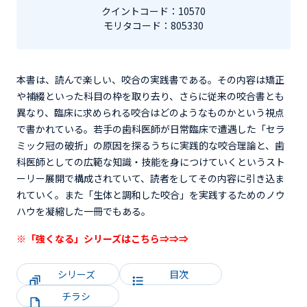
クイントコード：10570
モリタコード：805330
本書は、読んで楽しい、咬合の実践書である。その内容は矯正
や補綴といった科目の枠を取り去り、さらに従来の咬合書とも
異なり、臨床に求められる咬合はどのようなものかという視点
で書かれている。若手の歯科医師が日常臨床で遭遇した「セラ
ミック冠の破折」の原因を探るうちに実践的な咬合理論と、歯
科医師としての広範な知識・技能を身につけていくというスト
ーリー展開で構成されていて、読者をしてその内容に引き込ま
れていく。また「生体と調和した咬合」を実践するためのノウ
ハウを凝縮した一冊でもある。
※「強くなる」シリーズは
こちら⇒⇒⇒
シリーズ
目次
チラシ