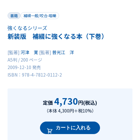
書籍
補綴一般/咬合-咀嚼
強くなるシリーズ
新装版 補綴に強くなる本（下巻）
[監著]
河津 寛
[監著]
普光江 洋
A5判 / 200 ページ
2009-12-10 発売
ISBN：978-4-7812-0112-2
4,730
定価
円(税込)
（本体 4,300円＋税10%）
カートに入れる