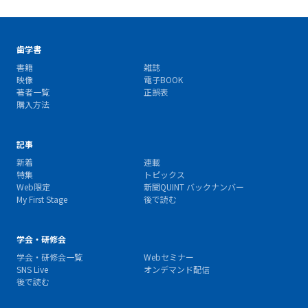
歯学書
書籍
雑誌
映像
電子BOOK
著者一覧
正誤表
購入方法
記事
新着
連載
特集
トピックス
Web限定
新聞QUINT バックナンバー
My First Stage
後で読む
学会・研修会
学会・研修会一覧
Webセミナー
SNS Live
オンデマンド配信
後で読む