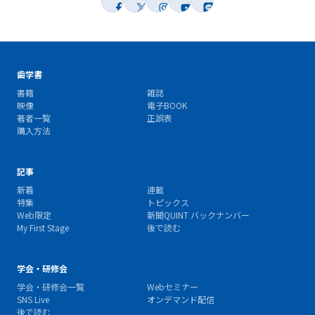
歯学書
書籍
雑誌
映像
電子BOOK
著者一覧
正誤表
購入方法
記事
新着
連載
特集
トピックス
Web限定
新聞QUINT バックナンバー
My First Stage
後で読む
学会・研修会
学会・研修会一覧
Webセミナー
SNS Live
オンデマンド配信
後で読む