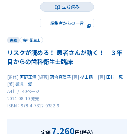
立ち読み
編集者からの一言
書籍
歯科衛生士
リスクが読める！ 患者さんが動く！ ３年
目からの歯科衛生士臨床
[監修]
河野正清
[編著]
落合真理子
[著]
杉山精一
[著]
田村 恵
[著]
蓮見 愛
A4判 / 140ページ
2014-08-10 発売
ISBN：978-4-7812-0382-9
7,260
定価
円(税込)