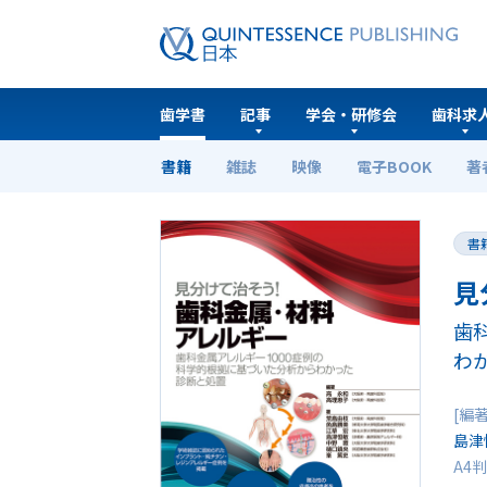
歯学書
記事
学会・研修会
歯科求
書籍
雑誌
映像
電子BOOK
著
ホーム
歯学書
見分けて治そう！ 歯科金属・材
書
見
歯
わ
[編
島津
A4判