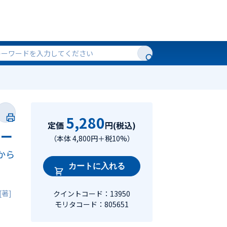
5,280
定価
円(税込)
ギー
（本体 4,800円＋税10%）
から
カートに入れる
[著]
クイントコード：13950
モリタコード：805651