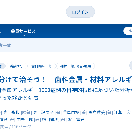
ログイン
人
会員サービス
者一覧
料アレルギー
籍
隣接医学
歯科臨床一般
補綴一般/咬合-咀嚼
分けて治そう！ 歯科金属・材料アレル
科金属アレルギー1000症例の科学的根拠に基づいた分析
かった診断と処置
著]
高 永和
[編著]
高 理恵子
[著]
荒島由枝
[著]
魚島勝美
[著]
江草 宏
恒敏
[著]
中野 環
[著]
樋口鎮央
[著]
峯 篤史
変型 / 116ページ