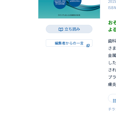
201
ISB
お
よ
立ち読み
歯
編集者からの一言
さ
金
し
さ
プ
膚
チラ