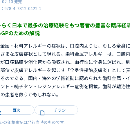
5-02-10 発売
N：978-4-7812-0422-2
そらく日本で最多の治療経験をもつ著者の豊富な臨床経
るGPのための解説
科金属・材料アレルギーの症状は、口腔内よりも、むしろ全身
まざまな皮膚症状として現れる。歯科金属アレルギーは、口腔
属が口腔粘膜や消化管から吸収され、血行性に全身に運ばれ、
た部位で皮膚アレルギーを起こす「全身性接触皮膚炎」として
れるのである。国内・海外の学術雑誌に認められた歯科金属・
ラント・純チタン・レジンアレルギー症例を掲載。歯科が難治
炎の患者を救うかもしれない。
目次
チラシ
シの価格表記は発行当時のものです。