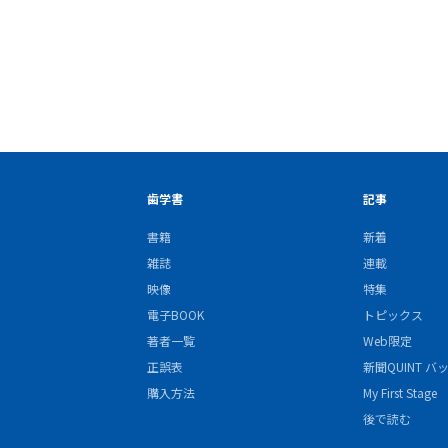
歯学書
記事
書籍
新着
雑誌
連載
映像
特集
電子BOOK
トピックス
著者一覧
Web限定
正誤表
新聞QUINT 
購入方法
My First Stage
後で読む