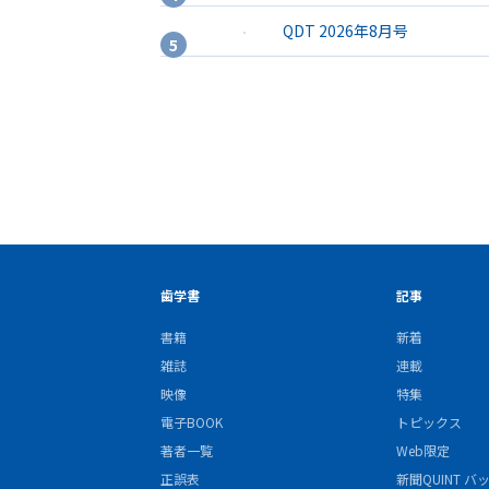
QDT 2026年8月号
歯学書
記事
書籍
新着
雑誌
連載
映像
特集
電子BOOK
トピックス
著者一覧
Web限定
正誤表
新聞QUINT 