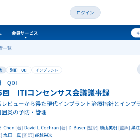
ログイン
人
会員サービス
者一覧
録
籍
別冊 QDI
インプラント
 QDI
5回 ITIコンセンサス会議議事録
献レビューから得た現代インプラント治療指針とインプ
周囲炎の予防・管理
S. Chen
[著]
David L. Cochran
[著]
D. Buser
[監訳]
勝山英明
[監訳]
黒江
訳]
塩田 真
[監訳]
船越栄次