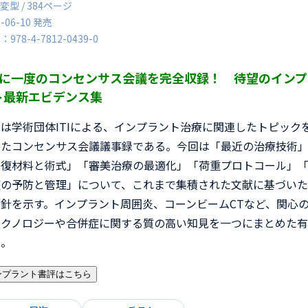
変型 / 384ページ
5-06-10 発売
N：978-4-7812-0439-0
年に一度のコンセンサス会議を完全収録！ 待望のインプ
ト最新エビデンス集
は学術団体ITIによる、インプラント治療に関連したトピック
したコンセンサス会議議事録である。今回は「最近の治療技術
修復材料と術式」「審美治療の最適化」「荷重プロトコール」
症の予防と管理」について、これまで集積された文献に基づい
指針を示す。インプラント周囲炎、コーンビームCTなど、関心
テクノロジーや合併症に関する質の高い知見を一つにまとめた
書。
ンプラント書評はこちら