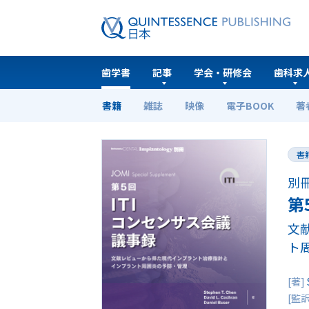
歯学書
記事
学会・研修会
歯科求
書籍
雑誌
映像
電子BOOK
著
ホーム
歯学書
第5回 ITIコンセンサス会議議事
書
別冊
第
文
ト
[著]
[監