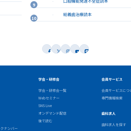
口腔機能発達不全症読本
総義歯治療読本
学会・研修会
会員サービス
学会・研修会一覧
会員サービスにつ
Webセミナー
専門情報検索
SNS Live
オンデマンド配信
歯科求人
後で読む
歯科求人を探す
バックナンバー