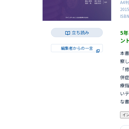
A4判
201
ISB
5
立ち読み
ン
編集者からの一言
本書
察
「
併
療
い
な
イ