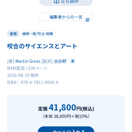
立ち読み
編集者からの一言
書籍
補綴一般/咬合-咀嚼
咬合のサイエンスとアート
[著]
Martin Gross
[監訳]
古谷野 潔
B4判変型 / 536ページ
2016-08-10 発売
ISBN：978-4-7812-0506-9
41,800
定価
円(税込)
（本体 38,000円＋税10%）