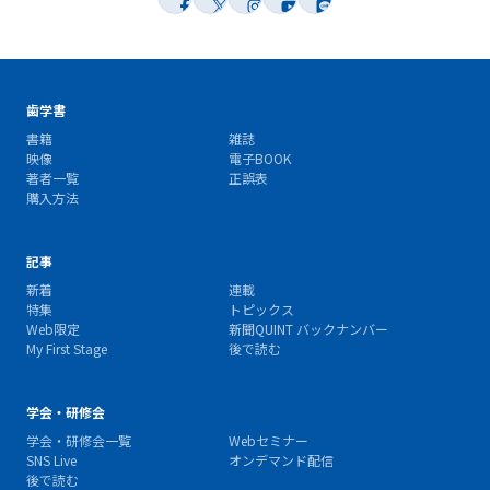
歯学書
書籍
雑誌
映像
電子BOOK
著者一覧
正誤表
購入方法
記事
新着
連載
特集
トピックス
Web限定
新聞QUINT バックナンバー
My First Stage
後で読む
学会・研修会
学会・研修会一覧
Webセミナー
SNS Live
オンデマンド配信
後で読む