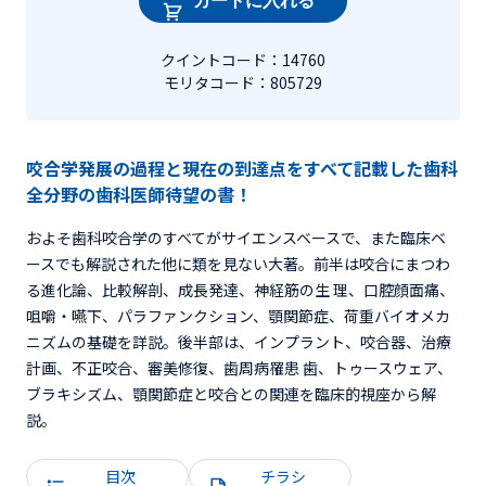
カートに入れる
クイントコード：14760
モリタコード：805729
咬合学発展の過程と現在の到達点をすべて記載した歯科
全分野の歯科医師待望の書！
およそ歯科咬合学のすべてがサイエンスベースで、また臨床ベ
ースでも解説された他に類を見ない大著。前半は咬合にまつわ
る進化論、比較解剖、成長発達、神経筋の生 理、口腔顔面痛、
咀嚼・嚥下、パラファンクション、顎関節症、荷重バイオメカ
ニズムの基礎を詳説。後半部は、インプラント、咬合器、治療
計画、不正咬合、審美修復、歯周病罹患 歯、トゥースウェア、
ブラキシズム、顎関節症と咬合との関連を臨床的視座から解
説。
目次
チラシ