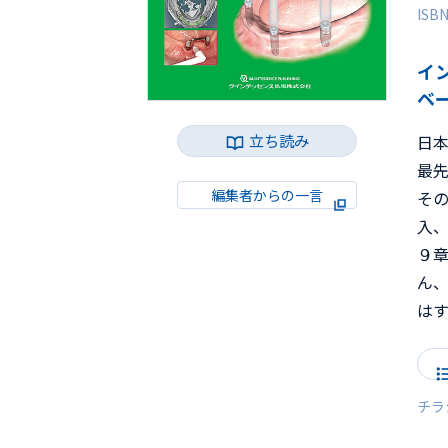
ISB
イ
ベ
日本
立ち読み
最先
編集者からの一言
そ
入
９章
ん、
は
チラ