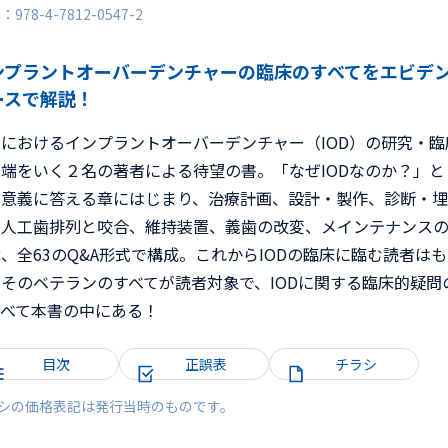
N：978-4-7812-0547-2
ンプラントオーバーデンチャーの臨床のすべてをエビデ
ースで解説！
におけるインプラントオーバーデンチャー（IOD）の研究・臨
端をいく２名の著者による待望の書。「なぜIODなのか？」と
の意義に答える章にはじまり、治療計画、設計・製作、診断・埋
、人工歯排列と咬合、維持装置、義歯の改変、メインテナンス
、全63のQ&A形式で構成。これからIODの臨床に臨む読者は
そのベテランのすべてが読者対象で、IODに関する臨床的疑問
すべて本書の中にある！
目次
正誤表
チラシ
シの価格表記は発行当時のものです。