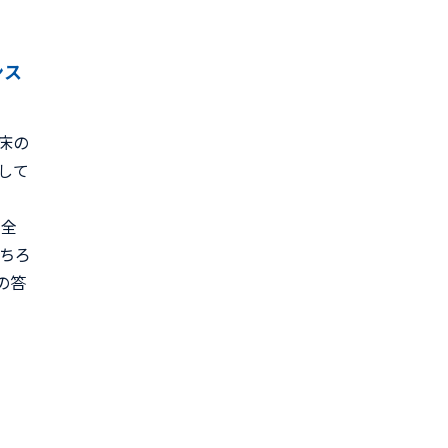
ンス
床の
して
の全
もちろ
の答