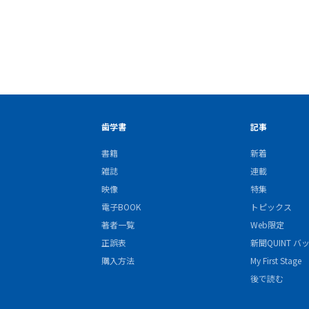
歯学書
記事
書籍
新着
雑誌
連載
映像
特集
電子BOOK
トピックス
著者一覧
Web限定
正誤表
新聞QUINT 
購入方法
My First Stage
後で読む