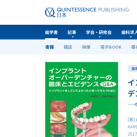
歯学書
記事
学会・研修会
歯科求
書籍
雑誌
映像
電子BOOK
著
ホーム
歯学書
インプラントオーバーデンチャー
書
イ
デ
―
[著]
A4判
201