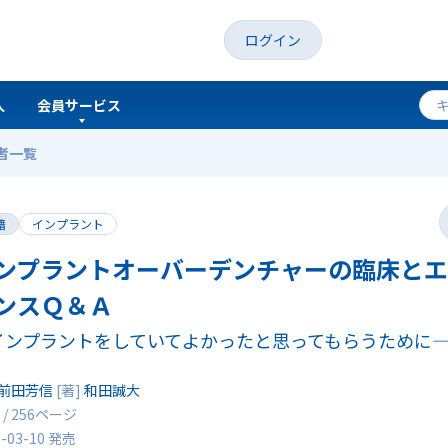
ログイン
人
会員サービス
者一覧
の臨床とエビデンスＱ＆Ａ
籍
インプラント
ンプラントオーバーデンチャーの臨床と
ンスＱ＆Ａ
インプラントをしていてよかったと思ってもらうために
前田芳信
[著]
和田誠大
 / 256ページ
7-03-10 発売