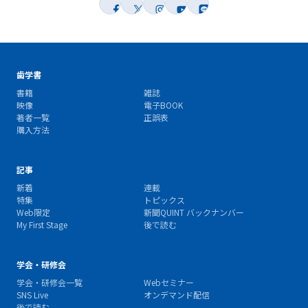
歯学書
書籍
雑誌
映像
電子BOOK
著者一覧
正誤表
購入方法
記事
新着
連載
特集
トピックス
Web限定
新聞QUINT バックナンバー
My First Stage
後で読む
学会・研修会
学会・研修会一覧
Webセミナー
SNS Live
オンデマンド配信
後で読む