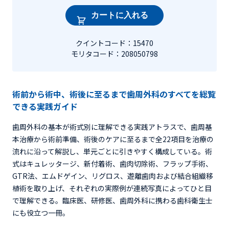
カートに入れる
クイントコード：15470
モリタコード：208050798
術前から術中、術後に至るまで歯周外科のすべてを総覧
できる実践ガイド
歯周外科の基本が術式別に理解できる実践アトラスで、歯周基
本治療から術前準備、術後のケアに至るまで全22項目を治療の
流れに沿って解説し、単元ごとに引きやすく構成している。術
式はキュレッタージ、新付着術、歯肉切除術、フラップ手術、
GTR法、エムドゲイン、リグロス、遊離歯肉および結合組織移
植術を取り上げ、それぞれの実際例が連続写真によってひと目
で理解できる。臨床医、研修医、歯周外科に携わる歯科衛生士
にも役立つ一冊。