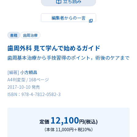
立ち読み
編集者からの一言
書籍
歯周治療
歯周外科 見て学んで始めるガイド
歯周基本治療から手技習得のポイント，術後のケアまで
[編著]
小方頼昌
A4判変型 / 168ページ
2017-10-10 発売
ISBN：978-4-7812-0582-3
12,100
定価
円(税込)
（本体 11,000円＋税10%）