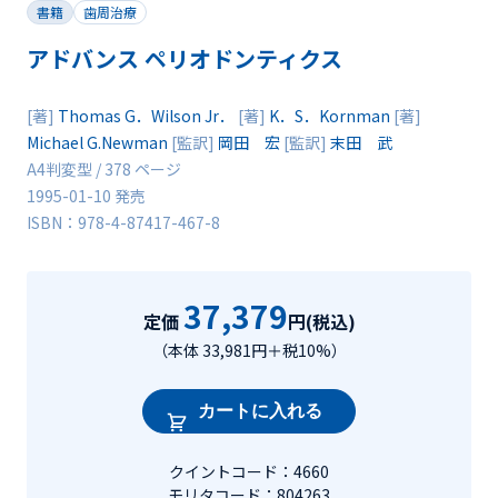
書籍
歯周治療
アドバンス ペリオドンティクス
[著]
Thomas G．Wilson Jr．
[著]
K．S．Kornman
[著]
Michael G.Newman
[監訳]
岡田 宏
[監訳]
末田 武
A4判変型 / 378 ページ
1995-01-10 発売
ISBN：978-4-87417-467-8
37,379
定価
円(税込)
（本体 33,981円＋税10%）
カートに入れる
クイントコード：4660
モリタコード：804263