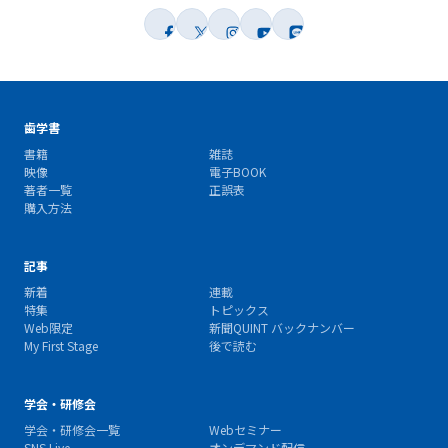
歯学書
書籍
雑誌
映像
電子BOOK
著者一覧
正誤表
購入方法
記事
新着
連載
特集
トピックス
Web限定
新聞QUINT バックナンバー
My First Stage
後で読む
学会・研修会
学会・研修会一覧
Webセミナー
SNS Live
オンデマンド配信