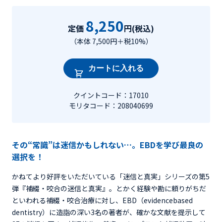
8,250
定価
円(税込)
（本体 7,500円＋税10%）
カートに入れる
クイントコード：17010
モリタコード：208040699
その“常識”は迷信かもしれない…。EBDを学び最良の
選択を！
かねてより好評をいただいている「迷信と真実」シリーズの第5
弾『補綴・咬合の迷信と真実』。とかく経験や勘に頼りがちだ
といわれる補綴・咬合治療に対し、EBD（evidencebased
dentistry）に造詣の深い3名の著者が、確かな文献を提示して