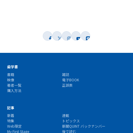
歯学書
書籍
雑誌
映像
電子BOOK
著者一覧
正誤表
購入方法
記事
新着
連載
特集
トピックス
Web限定
新聞QUINT バックナンバー
My First Stage
後で読む