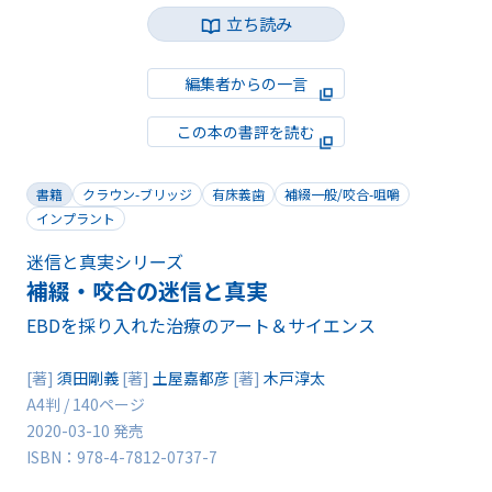
立ち読み
編集者からの一言
この本の書評を読む
書籍
クラウン-ブリッジ
有床義歯
補綴一般/咬合-咀嚼
インプラント
迷信と真実シリーズ
補綴・咬合の迷信と真実
EBDを採り入れた治療のアート＆サイエンス
[著]
須田剛義
[著]
土屋嘉都彦
[著]
木戸淳太
A4判 / 140ページ
2020-03-10 発売
ISBN：978-4-7812-0737-7