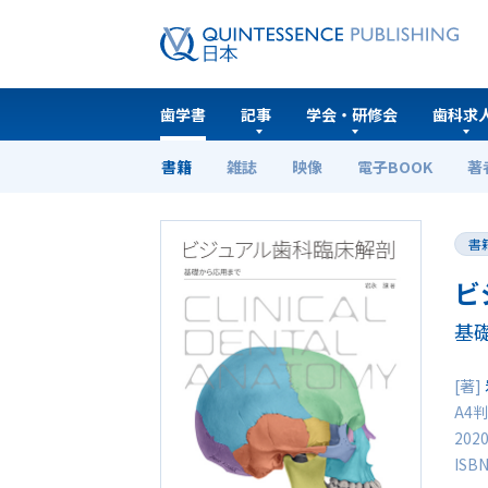
歯学書
記事
学会・研修会
歯科求
書籍
雑誌
映像
電子BOOK
著
ホーム
歯学書
ビジュアル歯科臨床解剖
書
ビ
基
[著]
A4判
202
ISB