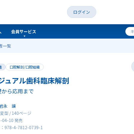
ログイン
人
会員サービス
者一覧
籍
口腔解剖/口腔組織
ジュアル歯科臨床解剖
礎から応用まで
岩永 譲
変型 / 140ページ
0-04-10 発売
N：978-4-7812-0739-1