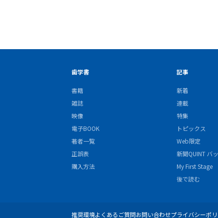
歯学書
記事
書籍
新着
雑誌
連載
映像
特集
電子BOOK
トピックス
著者一覧
Web限定
正誤表
新聞QUINT 
購入方法
My First Stage
後で読む
推奨環境
よくあるご質問
お問い合わせ
プライバシーポリ