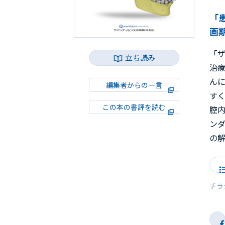
「
画
「
立ち読み
治
ん
編集者からの一言
す
この本の書評を読む
腔
ン
の
チラ