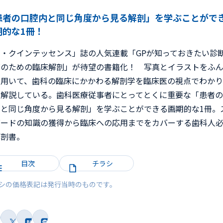
患者の口腔内と同じ角度から見る解剖」を学ぶことがで
期的な1冊！
ザ・クインテッセンス」誌の人気連載「GPが知っておきたい診
療のための臨床解剖」が待望の書籍化！ 写真とイラストをふ
に用いて、歯科の臨床にかかわる解剖学を臨床医の視点でわか
く解説している。歯科医療従事者にとってとくに重要な「患者
内と同じ角度から見る解剖」を学ぶことができる画期的な1冊。
ダードの知識の獲得から臨床への応用までをカバーする歯科人
解剖書。
目次
チラシ
シの価格表記は発行当時のものです。