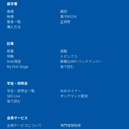
歯学書
書籍
雑誌
映像
電子BOOK
著者一覧
正誤表
購入方法
記事
新着
連載
特集
トピックス
Web限定
新聞QUINT バックナンバー
My First Stage
後で読む
学会・研修会
学会・研修会一覧
Webセミナー
SNS Live
オンデマンド配信
後で読む
会員サービス
会員サービスについて
専門情報検索