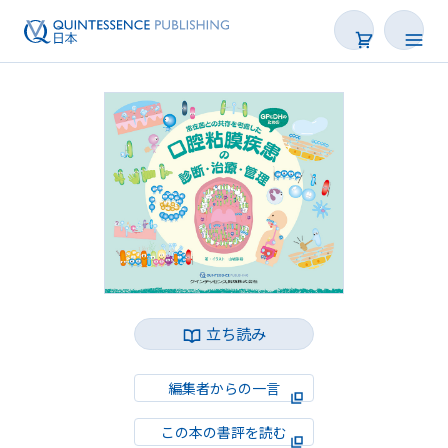
書籍
雑誌
映像
電子BOOK
著者一覧
立ち読み
編集者からの一言
この本の書評を読む