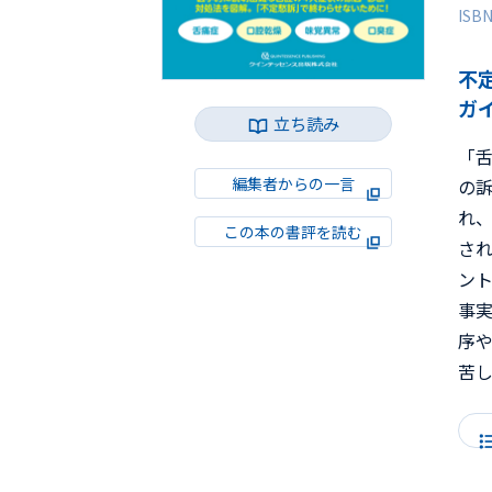
ISB
不
ガ
立ち読み
「
編集者からの一言
の
れ
この本の書評を読む
さ
ン
事
序
苦