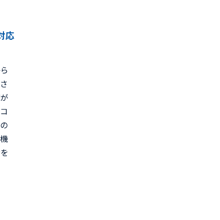
対応
から
とさ
応が
、コ
床の
症機
者を