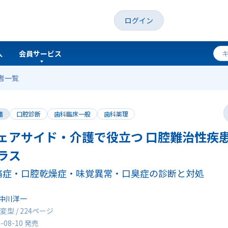
ログイン
人
会員サービス
者一覧
腔難治性疾患アトラス
籍
口腔診断
歯科臨床一般
歯科薬理
ェアサイド・介護で役立つ 口腔難治性疾
ラス
痛症・口腔乾燥症・味覚異常・口臭症の診断と対処
中川洋一
変型 / 224ページ
4-08-10 発売