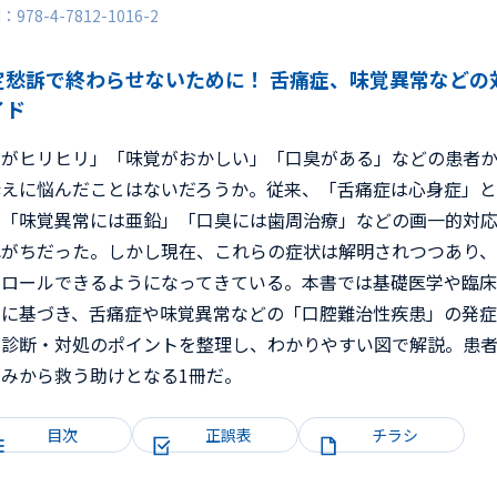
N：978-4-7812-1016-2
定愁訴で終わらせないために！ 舌痛症、味覚異常などの
イド
舌がヒリヒリ」「味覚がおかしい」「口臭がある」などの患者
訴えに悩んだことはないだろうか。従来、「舌痛症は心身症」
、「味覚異常には亜鉛」「口臭には歯周治療」などの画一的対
れがちだった。しかし現在、これらの症状は解明されつつあり
トロールできるようになってきている。本書では基礎医学や臨
実に基づき、舌痛症や味覚異常などの「口腔難治性疾患」の発
や診断・対処のポイントを整理し、わかりやすい図で解説。患
しみから救う助けとなる1冊だ。
目次
正誤表
チラシ