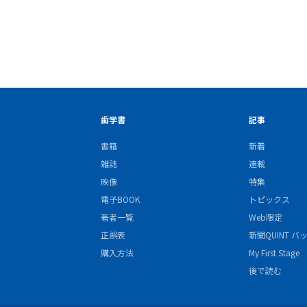
歯学書
記事
書籍
新着
雑誌
連載
映像
特集
電子BOOK
トピックス
著者一覧
Web限定
正誤表
新聞QUINT 
購入方法
My First Stage
後で読む