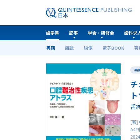
歯学書
記事
学会・研修会
歯科求
書籍
雑誌
映像
電子BOOK
著
ホーム
歯学書
チェアサイド・介護で役立つ 口
書
チ
ト
舌
[著]
A4判
202