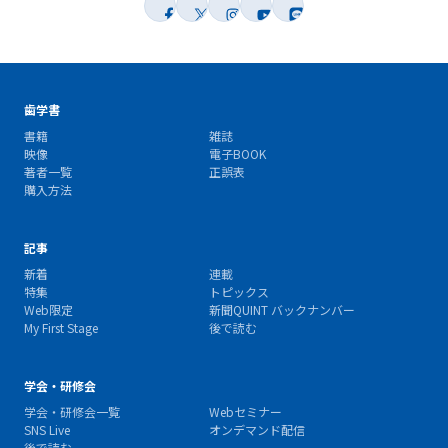
歯学書
書籍
雑誌
映像
電子BOOK
著者一覧
正誤表
購入方法
記事
新着
連載
特集
トピックス
Web限定
新聞QUINT バックナンバー
My First Stage
後で読む
学会・研修会
学会・研修会一覧
Webセミナー
SNS Live
オンデマンド配信
後で読む