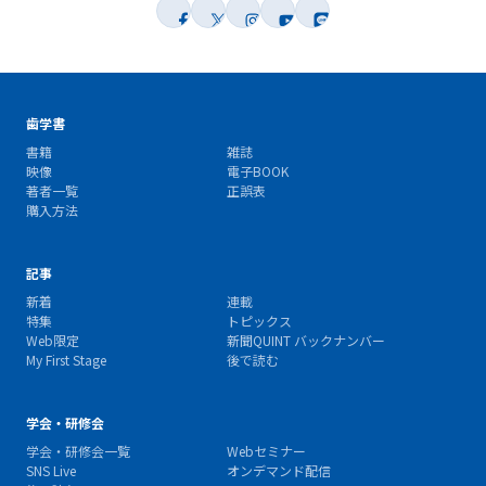
歯学書
書籍
雑誌
映像
電子BOOK
著者一覧
正誤表
購入方法
記事
新着
連載
特集
トピックス
Web限定
新聞QUINT バックナンバー
My First Stage
後で読む
学会・研修会
学会・研修会一覧
Webセミナー
SNS Live
オンデマンド配信