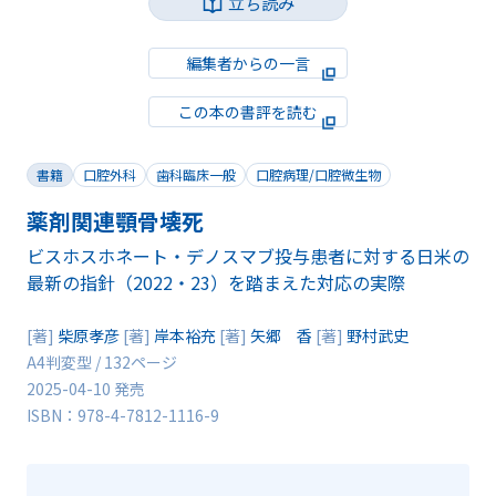
立ち読み
編集者からの一言
この本の書評を読む
書籍
口腔外科
歯科臨床一般
口腔病理/口腔微生物
薬剤関連顎骨壊死
ビスホスホネート・デノスマブ投与患者に対する日米の
最新の指針（2022・23）を踏まえた対応の実際
[著]
柴原孝彦
[著]
岸本裕充
[著]
矢郷 香
[著]
野村武史
A4判変型 / 132ページ
2025-04-10 発売
ISBN：978-4-7812-1116-9