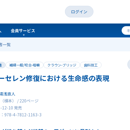
ログイン
人
会員サービス
者一覧
表現
籍
補綴一般/咬合-咀嚼
クラウン-ブリッジ
歯科技工
ーセレン修復における生命感の表現
湯浅直人
（横本） / 220ページ
5-12-10 発売
N：978-4-7812-1163-3