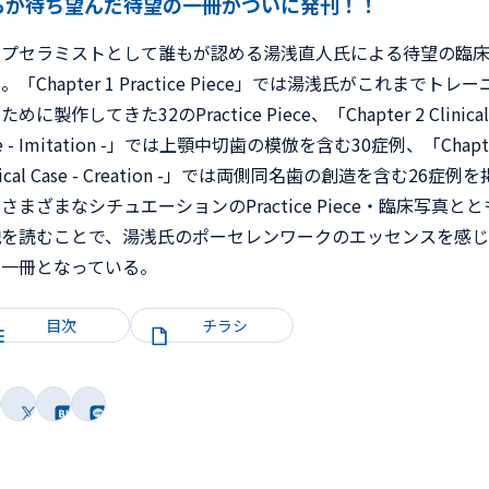
もが待ち望んだ待望の一冊がついに発刊！！
ップセラミストとして誰もが認める湯浅直人氏による待望の臨
。「Chapter 1 Practice Piece」では湯浅氏がこれまでトレ
めに製作してきた32のPractice Piece、「Chapter 2 Clinical
se - Imitation -」では上顎中切歯の模倣を含む30症例、「Chapte
inical Case - Creation -」では両側同名歯の創造を含む26症例を
さまざまなシチュエーションのPractice Piece・臨床写真と
説を読むことで、湯浅氏のポーセレンワークのエッセンスを感
る一冊となっている。
目次
チラシ