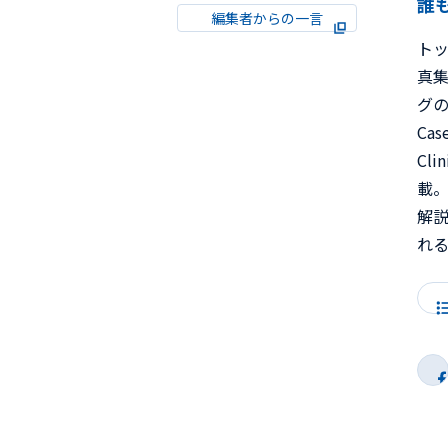
誰
編集者からの一言
ト
真集
グのた
Ca
Cl
載。
解
れ