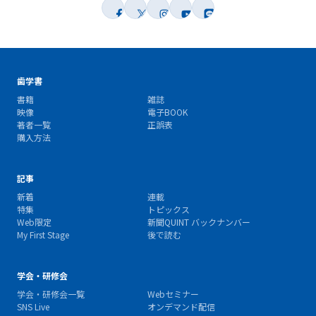
歯学書
書籍
雑誌
映像
電子BOOK
著者一覧
正誤表
購入方法
記事
新着
連載
特集
トピックス
Web限定
新聞QUINT バックナンバー
My First Stage
後で読む
学会・研修会
学会・研修会一覧
Webセミナー
SNS Live
オンデマンド配信