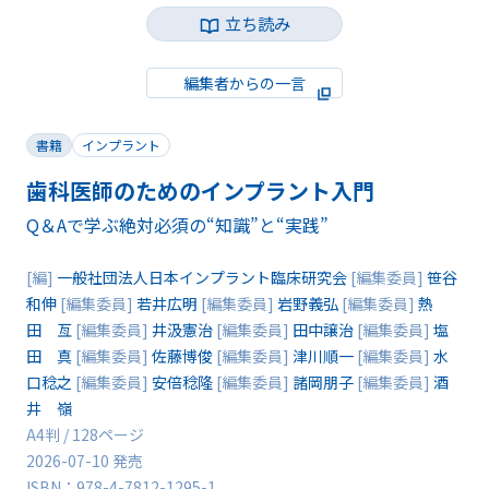
立ち読み
編集者からの一言
書籍
インプラント
歯科医師のためのインプラント入門
Q＆Aで学ぶ絶対必須の“知識”と“実践”
[編]
一般社団法人日本インプラント臨床研究会
[編集委員]
笹谷
和伸
[編集委員]
若井広明
[編集委員]
岩野義弘
[編集委員]
熱
田 亙
[編集委員]
井汲憲治
[編集委員]
田中譲治
[編集委員]
塩
田 真
[編集委員]
佐藤博俊
[編集委員]
津川順一
[編集委員]
水
口稔之
[編集委員]
安倍稔隆
[編集委員]
諸岡朋子
[編集委員]
酒
井 嶺
A4判 / 128ページ
2026-07-10 発売
ISBN：978-4-7812-1295-1