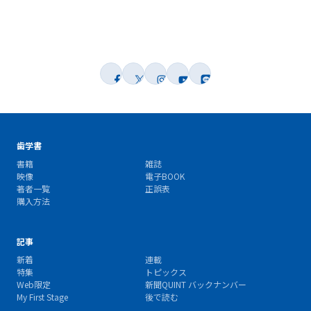
歯学書
書籍
雑誌
映像
電子BOOK
著者一覧
正誤表
購入方法
記事
新着
連載
特集
トピックス
Web限定
新聞QUINT バックナンバー
My First Stage
後で読む