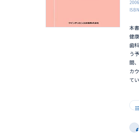
200
ISB
本
健
歯
う
間
カ
て