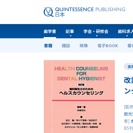
歯学書
記事
学会・研修会
歯科求
書籍
雑誌
映像
電子BOOK
著
ホーム
歯学書
改訂版 歯科衛生士のためのヘル
書
改
ン
[監
岩元
者]
B5判