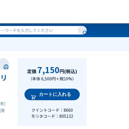
7,150
定価
円(税込)
セリ
（本体 6,500円＋税10%）
カートに入れる
者]
クイントコード：8660
[著
モリタコード：805132