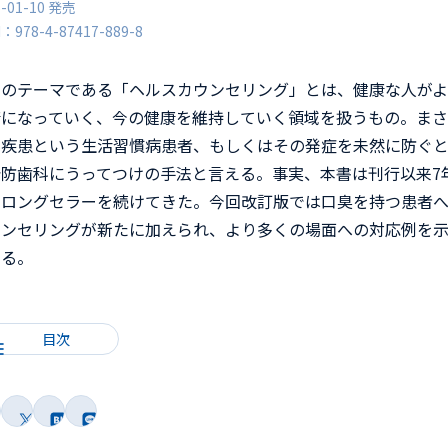
6-01-10 発売
N：978-4-87417-889-8
書のテーマである「ヘルスカウンセリング」とは、健康な人が
康になっていく、今の健康を維持していく領域を扱うもの。ま
科疾患という生活習慣病患者、もしくはその発症を未然に防ぐ
予防歯科にうってつけの手法と言える。事実、本書は刊行以来7
、ロングセラーを続けてきた。今回改訂版では口臭を持つ患者
ウンセリングが新たに加えられ、より多くの場面への対応例を
いる。
目次