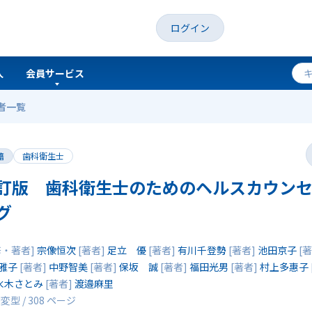
ログイン
人
会員サービス
者一覧
スカウンセリング
籍
歯科衛生士
訂版 歯科衛生士のためのヘルスカウン
グ
修・著者]
宗像恒次
[著者]
足立 優
[著者]
有川千登勢
[著者]
池田京子
[著
雅子
[著者]
中野智美
[著者]
保坂 誠
[著者]
福田光男
[著者]
村上多惠子
水木さとみ
[著者]
渡邉麻里
変型 / 308 ページ