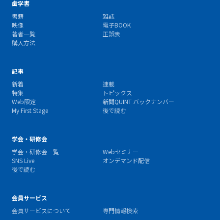
歯学書
書籍
雑誌
映像
電子BOOK
著者一覧
正誤表
購入方法
記事
新着
連載
特集
トピックス
Web限定
新聞QUINT バックナンバー
My First Stage
後で読む
学会・研修会
学会・研修会一覧
Webセミナー
SNS Live
オンデマンド配信
後で読む
会員サービス
会員サービスについて
専門情報検索