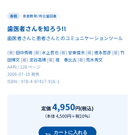
書籍
患者教育/待合室図書
歯医者さんを知ろう!!
歯医者さんと患者さんとのコミュニケーションツール
[著]
田中秀樹
[著]
水上哲也
[著]
安東俊夫
[著]
徳永哲彦
[著]
竹
田博文
[著]
泥谷高博
[著]
堤 春比古
[著]
荒木秀文
A4判 / 128 ページ
2006-07-10 発売
ISBN：978-4-87417-916-1
4,950
定価
円(税込)
（本体 4,500円＋税10%）
カートに入れる