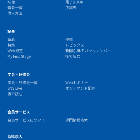
映像
電子BOOK
著者一覧
正誤表
購入方法
記事
新着
連載
特集
トピックス
Web限定
新聞QUINT バックナンバー
My First Stage
後で読む
学会・研修会
学会・研修会一覧
Webセミナー
SNS Live
オンデマンド配信
後で読む
会員サービス
会員サービスについて
専門情報検索
歯科求人