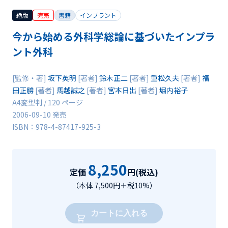
絶版
完売
書籍
インプラント
今から始める外科学総論に基づいたインプラ
ント外科
[監修・著]
坂下英明
[著者]
鈴木正二
[著者]
重松久夫
[著者]
福
田正勝
[著者]
馬越誠之
[著者]
宮本日出
[著者]
堀内裕子
A4変型判 / 120 ページ
2006-09-10 発売
ISBN：978-4-87417-925-3
8,250
定価
円(税込)
（本体 7,500円＋税10%）
カートに入れる