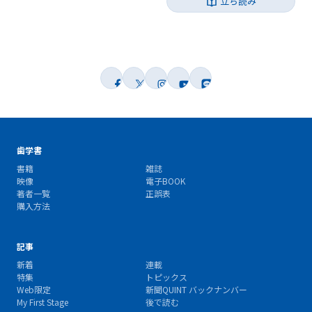
立ち読み
歯学書
書籍
雑誌
映像
電子BOOK
著者一覧
正誤表
購入方法
記事
新着
連載
特集
トピックス
Web限定
新聞QUINT バックナンバー
My First Stage
後で読む