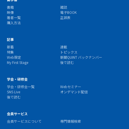
書籍
雑誌
映像
電子BOOK
著者一覧
正誤表
購入方法
記事
新着
連載
特集
トピックス
Web限定
新聞QUINT バックナンバー
My First Stage
後で読む
学会・研修会
学会・研修会一覧
Webセミナー
SNS Live
オンデマンド配信
後で読む
会員サービス
会員サービスについて
専門情報検索