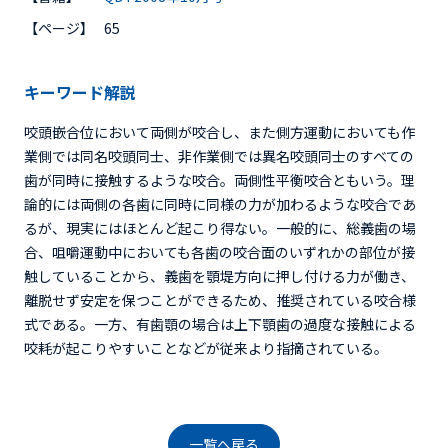
【ページ】
65
キーワード解説
咬頭嵌合位において両側が咬合し、また側方運動においても作
業側では同名咬頭同士、非作業側では異名咬頭同士のすべての
歯が同時に接触するような咬合。両側性平衡咬合ともいう。理
論的には両側の各歯に同時に同様の力が加わるような咬合であ
るが、現実にはほとんど起こり得ない。一般的に、総義歯の場
合、咀嚼運動中においても各歯の咬合面のいずれかの部位が接
触していることから、義歯を顎堤方向に押し付ける力が働き、
離脱せず安定を保つことができるため、推奨されている咬合様
式である。一方、有歯顎の場合は上下顎歯の過度な接触による
咬耗が起こりやすいことなどが従来より指摘されている。
一覧へ戻る