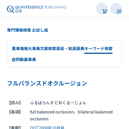
専門情報検索 お試し版
異事増殖大事典
文献検索
英和・和英辞典
キーワード検索
症例動画事典
フルバランスドオクルージョン
会員サービスについて
【読み】
ふるばらんすどおくるーじょん
専門情報検索
【英語】
full balanced occlusion、bilateral balanced
occlusion
【書籍】
QDT2008年10月号