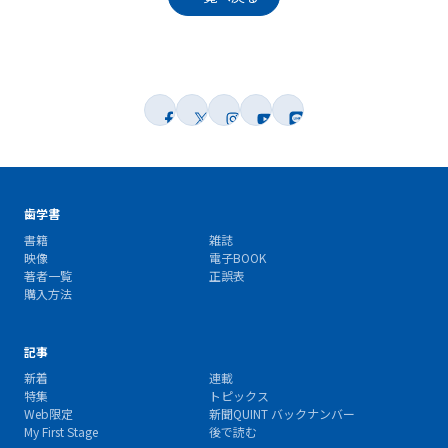
歯学書
書籍
雑誌
映像
電子BOOK
著者一覧
正誤表
購入方法
記事
新着
連載
特集
トピックス
Web限定
新聞QUINT バックナンバー
My First Stage
後で読む