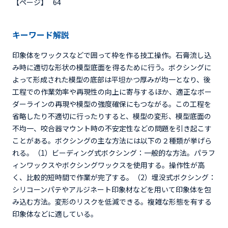
【ページ】
64
キーワード解説
印象体をワックスなどで囲って枠を作る技工操作。石膏流し込
み時に適切な形状の模型底面を得るために行う。ボクシングに
よって形成された模型の底部は平坦かつ厚みが均一となり、後
工程での作業効率や再現性の向上に寄与するほか、適正なボー
ダーラインの再現や模型の強度確保にもつながる。この工程を
省略したり不適切に行ったりすると、模型の変形、模型底面の
不均一、咬合器マウント時の不安定性などの問題を引き起こす
ことがある。ボクシングの主な方法には以下の２種類が挙げら
れる。（1）ビーディング式ボクシング：一般的な方法。パラフ
ィンワックスやボクシングワックスを使用する。操作性が高
く、比較的短時間で作業が完了する。（2）埋没式ボクシング：
シリコーンパテやアルジネート印象材などを用いて印象体を包
み込む方法。変形のリスクを低減できる。複雑な形態を有する
印象体などに適している。