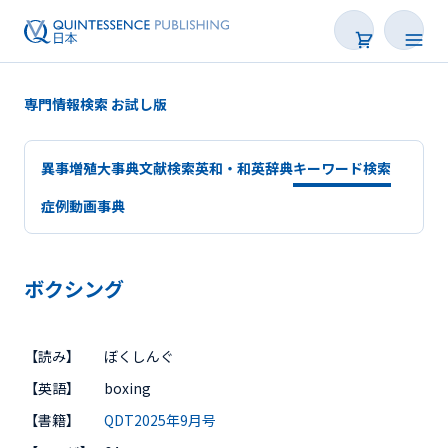
専門情報検索 お試し版
異事増殖大事典
文献検索
英和・和英辞典
キーワード検索
症例動画事典
ボクシング
会員サービスについて
【読み】
ぼくしんぐ
専門情報検索
【英語】
boxing
【書籍】
QDT2025年9月号