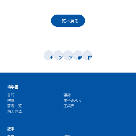
一覧へ戻る
歯学書
書籍
雑誌
映像
電子BOOK
著者一覧
正誤表
購入方法
記事