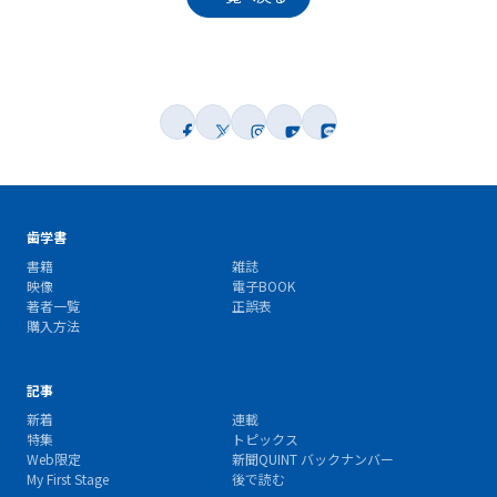
歯学書
書籍
雑誌
映像
電子BOOK
著者一覧
正誤表
購入方法
記事
新着
連載
特集
トピックス
Web限定
新聞QUINT バックナンバー
My First Stage
後で読む