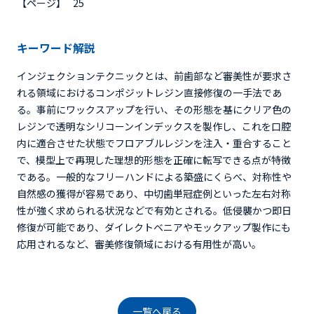
【ページ】
25
キーワード解説
インジェクションテクニックとは、前歯部など審美性が要求さ
れる領域におけるコンポジットレジン直接修復の一手法であ
る。事前にワックスアップを行い、その形態を基にクリア色の
レジンで透明なシリコーンインデックスを製作し、これを口腔
内に適合させた状態でフロアブルレジンを注入・重合すること
で、模型上で再現した理想的形態を正確に転写できる点が特徴
である。一般的なフリーハンドによる築盛にくらべ、対称性や
自然感の獲得が容易であり、中切歯単冠症例といった左右対称
性が強く求められる状況などで有効とされる。低侵襲かつ即日
修復が可能であり、ダイレクトベニアやモックアップ製作にも
応用されるなど、審美修復領域における有用性が高い。
一覧へ戻る