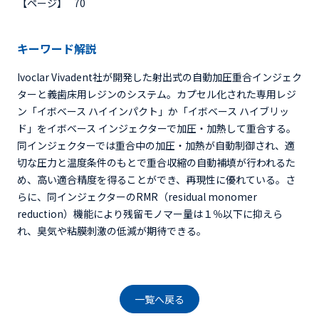
【ページ】
70
キーワード解説
Ivoclar Vivadent社が開発した射出式の自動加圧重合インジェク
ターと義歯床用レジンのシステム。カプセル化された専用レジ
ン「イボベース ハイインパクト」か「イボベース ハイブリッ
ド」をイボベース インジェクターで加圧・加熱して重合する。
同インジェクターでは重合中の加圧・加熱が自動制御され、適
切な圧力と温度条件のもとで重合収縮の自動補填が行われるた
め、高い適合精度を得ることができ、再現性に優れている。さ
らに、同インジェクターのRMR（residual monomer
reduction）機能により残留モノマー量は１％以下に抑えら
れ、臭気や粘膜刺激の低減が期待できる。
一覧へ戻る