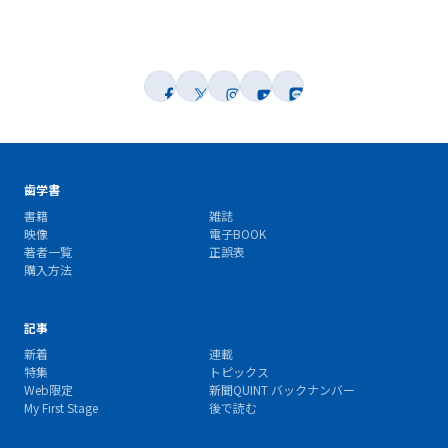
歯学書
書籍
雑誌
映像
電子BOOK
著者一覧
正誤表
購入方法
記事
新着
連載
特集
トピックス
Web限定
新聞QUINT バックナンバー
My First Stage
後で読む