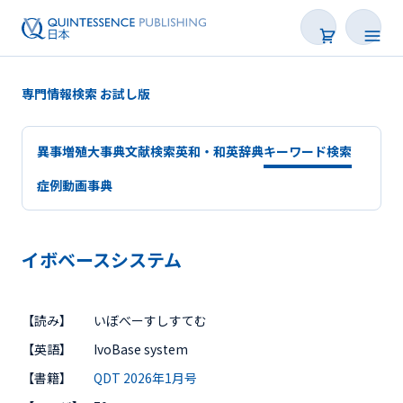
専門情報検索 お試し版
異事増殖大事典
文献検索
英和・和英辞典
キーワード検索
症例動画事典
イボベースシステム
会員サービスについて
【読み】
いぼべーすしすてむ
専門情報検索
【英語】
IvoBase system
【書籍】
QDT 2026年1月号