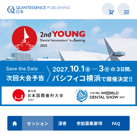
セッション
演者
参加募集要項
FAQ
出