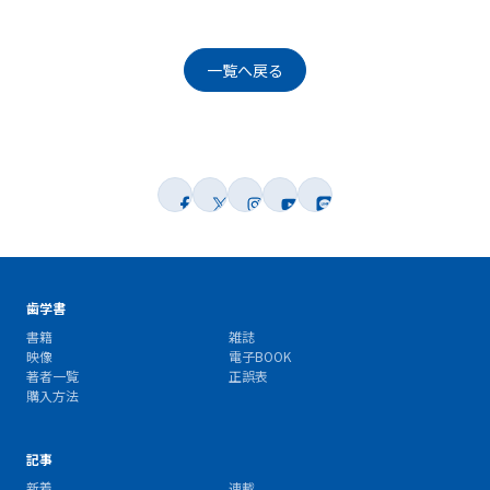
一覧へ戻る
歯学書
書籍
雑誌
映像
電子BOOK
著者一覧
正誤表
購入方法
記事
新着
連載