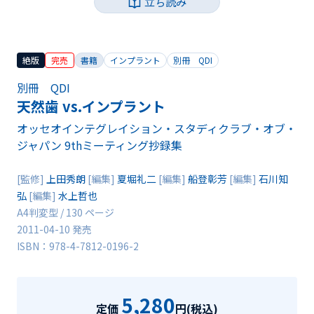
立ち読み
絶版
完売
書籍
インプラント
別冊 QDI
別冊 QDI
天然歯 vs.インプラント
オッセオインテグレイション・スタディクラブ・オブ・
ジャパン 9thミーティング抄録集
[監修]
上田秀朗
[編集]
夏堀礼二
[編集]
船登彰芳
[編集]
石川知
弘
[編集]
水上哲也
A4判変型 / 130 ページ
2011-04-10 発売
ISBN：978-4-7812-0196-2
5,280
定価
円(税込)