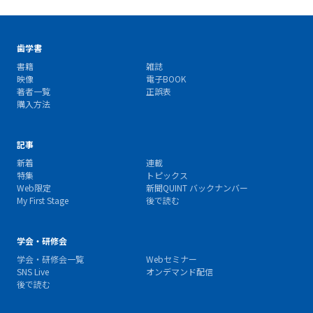
歯学書
書籍
雑誌
映像
電子BOOK
著者一覧
正誤表
購入方法
記事
新着
連載
特集
トピックス
Web限定
新聞QUINT バックナンバー
My First Stage
後で読む
学会・研修会
学会・研修会一覧
Webセミナー
SNS Live
オンデマンド配信
後で読む