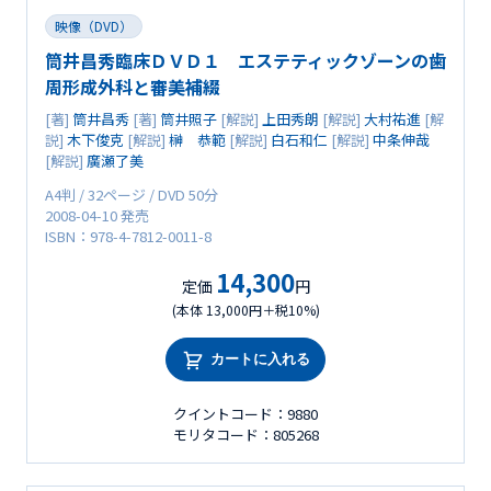
映像（DVD）
筒井昌秀臨床ＤＶＤ１ エステティックゾーンの歯
周形成外科と審美補綴
[著]
筒井昌秀
[著]
筒井照子
[解説]
上田秀朗
[解説]
大村祐進
[解
説]
木下俊克
[解説]
榊 恭範
[解説]
白石和仁
[解説]
中条伸哉
[解説]
廣瀬了美
A4判 / 32ページ / DVD 50分
2008-04-10 発売
ISBN：978-4-7812-0011-8
14,300
定価
円
(本体 13,000円＋税10%)
カートに入れる
クイントコード：9880
モリタコード：805268