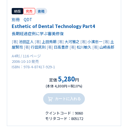
絶版
完売
書籍
別冊 QDT
Esthetic of Dental Technology Part4
長期経過症例に学ぶ審美修復
[著]
池田正人
[著]
上田秀朗
[著]
大河雅之
[著]
小濱忠一
[著]
土
屋賢司
[著]
行田克則
[著]
日高豊彦
[著]
松川敏久
[著]
山崎長郎
A4判 / 116 ページ
2006-10-10 発売
ISBN：978-4-87417-929-1
5,280
定価
円
(本体 4,800円＋税10%)
カートに入れる
クイントコード：9060
モリタコード：805172