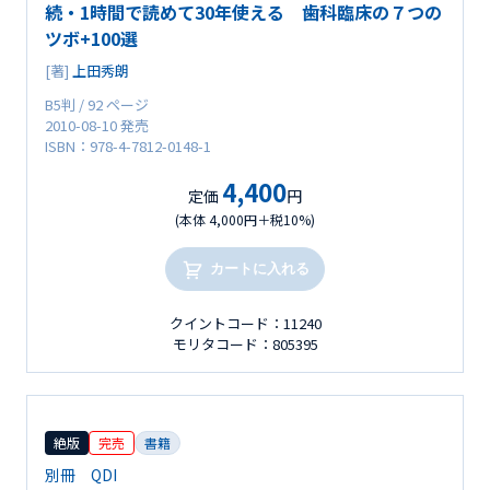
続・1時間で読めて30年使える 歯科臨床の７つの
ツボ+100選
[著]
上田秀朗
B5判 / 92 ページ
2010-08-10 発売
ISBN：978-4-7812-0148-1
4,400
定価
円
(本体 4,000円＋税10%)
カートに入れる
クイントコード：11240
モリタコード：805395
絶版
完売
書籍
別冊 QDI