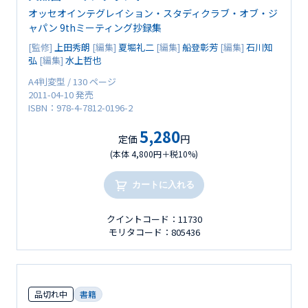
オッセオインテグレイション・スタディクラブ・オブ・ジ
ャパン 9thミーティング抄録集
[監修]
上田秀朗
[編集]
夏堀礼二
[編集]
船登彰芳
[編集]
石川知
弘
[編集]
水上哲也
A4判変型 / 130 ページ
2011-04-10 発売
ISBN：978-4-7812-0196-2
5,280
定価
円
(本体 4,800円＋税10%)
カートに入れる
クイントコード：11730
モリタコード：805436
品切れ中
書籍