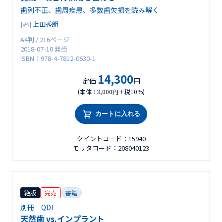
歯列不正、歯周疾患、多数歯欠損を読み解く
[著]
上田秀朗
A4判 / 216ページ
2018-07-10 発売
ISBN：978-4-7812-0630-1
14,300
定価
円
(本体 13,000円＋税10%)
カートに入れる
クイントコード：15940
モリタコード：208040123
絶版
完売
書籍
別冊 QDI
天然歯 vs.インプラント