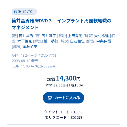
映像（DVD）
筒井昌秀臨床DVD３ インプラント周囲軟組織の
マネジメント
[著]
筒井昌秀
[著]
筒井照子
[解説]
上田秀朗
[解説]
大村祐進
[解
説]
木下俊克
[解説]
榊 恭範
[解説]
白石和仁
[解説]
中条伸哉
[解説]
廣瀬了美
A4判 / 32ページ / DVD 77分
2008-09-10 発売
ISBN：978-4-7812-0022-4
14,300
定価
円
(本体 13,000円＋税10%)
カートに入れる
クイントコード：10080
モリタコード：805273