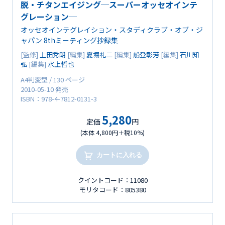
脱・チタンエイジング─スーパーオッセオインテ
グレーション─
オッセオインテグレイション・スタディクラブ・オブ・ジ
ャパン 8thミーティング抄録集
[監修]
上田秀朗
[編集]
夏堀礼二
[編集]
船登彰芳
[編集]
石川知
弘
[編集]
水上哲也
A4判変型 / 130 ページ
2010-05-10 発売
ISBN：978-4-7812-0131-3
5,280
定価
円
(本体 4,800円＋税10%)
カートに入れる
クイントコード：11080
モリタコード：805380