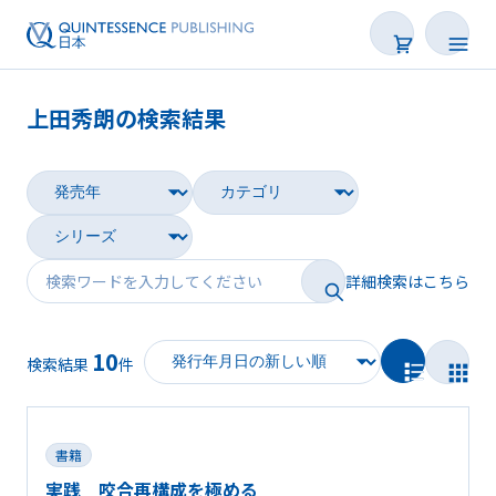
上田秀朗の検索結果
書籍
雑誌
映像
詳細検索はこちら
電子BOOK
10
著者一覧
検索結果
件
書籍
実践 咬合再構成を極める