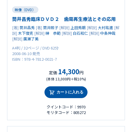
映像（DVD）
筒井昌秀臨床ＤＶＤ２ 歯周再生療法とその応用
[著]
筒井昌秀
[著]
筒井照子
[解説]
上田秀朗
[解説]
大村祐進
[解
説]
木下俊克
[解説]
榊 恭範
[解説]
白石和仁
[解説]
中条伸哉
[解説]
廣瀬了美
A4判 / 32ページ / DVD 62分
2008-06-10 発売
ISBN：978-4-7812-0021-7
14,300
定価
円
(本体 13,000円＋税10%)
カートに入れる
クイントコード：9970
モリタコード：805272