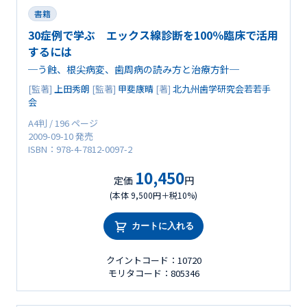
書籍
30症例で学ぶ エックス線診断を100％臨床で活用
するには
─う蝕、根尖病変、歯周病の読み方と治療方針─
[監著]
上田秀朗
[監著]
甲斐康晴
[著]
北九州歯学研究会若若手
会
A4判 / 196 ページ
2009-09-10 発売
ISBN：978-4-7812-0097-2
10,450
定価
円
(本体 9,500円＋税10%)
カートに入れる
クイントコード：10720
モリタコード：805346