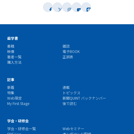
歯学書
書籍
雑誌
映像
電子BOOK
著者一覧
正誤表
購入方法
記事
新着
連載
特集
トピックス
Web限定
新聞QUINT バックナンバー
My First Stage
後で読む
学会・研修会
学会・研修会一覧
Webセミナー
SNS Live
オンデマンド配信