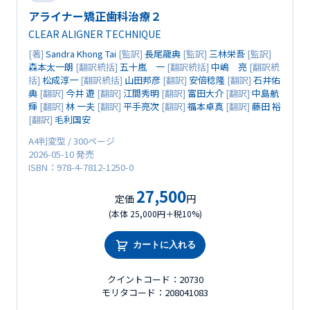
アライナー矯正歯科治療２
CLEAR ALIGNER TECHNIQUE
[著]
Sandra Khong Tai
[監訳]
長尾龍典
[監訳]
三林栄吾
[監訳]
森本太一朗
[翻訳統括]
五十嵐 一
[翻訳統括]
中嶋 亮
[翻訳統
括]
松成淳一
[翻訳統括]
山田邦彦
[翻訳]
安倍稔隆
[翻訳]
石井佑
典
[翻訳]
今井 遊
[翻訳]
江間秀明
[翻訳]
富田大介
[翻訳]
中島航
輝
[翻訳]
林 一夫
[翻訳]
平手亮次
[翻訳]
福本卓真
[翻訳]
藤田 裕
[翻訳]
毛利国安
A4判変型 / 300ページ
2026-05-10 発売
ISBN：978-4-7812-1250-0
27,500
定価
円
(本体 25,000円＋税10%)
カートに入れる
クイントコード：20730
モリタコード：208041083