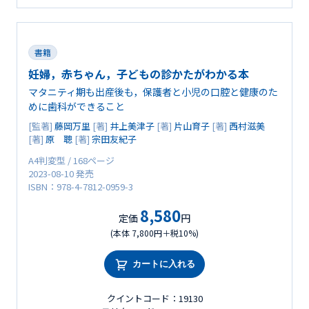
書籍
妊婦，赤ちゃん，子どもの診かたがわかる本
マタニティ期も出産後も，保護者と小児の口腔と健康のた
めに歯科ができること
[監著]
藤岡万里
[著]
井上美津子
[著]
片山育子
[著]
西村滋美
[著]
原 聰
[著]
宗田友紀子
A4判変型 / 168ページ
2023-08-10 発売
ISBN：978-4-7812-0959-3
8,580
定価
円
(本体 7,800円＋税10%)
カートに入れる
クイントコード：19130