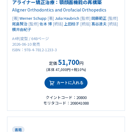
アライナー矯正治療：顎顔面機能の再構築
Aligner Orthodontics and Orofacial Orthopedics
[著]
Werner Schupp
[著]
Julia Haubrich
[監修]
岡藤範正
[監修]
尾島賢治
[監修]
佐本 博
[統括]
上田桂子
[統括]
髙谷達夫
[統括]
横井由紀子
A4判変型 / 648ページ
2026-06-10 発売
ISBN：978-4-7812-1233-3
51,700
定価
円
(本体 47,000円＋税10%)
カートに入れる
クイントコード：20800
モリタコード：208041088
書籍