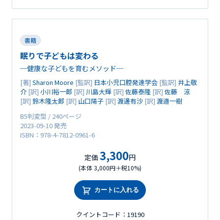
書籍
眠りで子どもは変わる
─健康な子どもを育むメソッド─
[著]
Sharon Moore
[監訳]
日本小児口腔発達学会
[監訳]
井上敬
介
[訳]
小川裕一郎
[訳]
川島大輝
[訳]
佐藤泰隆
[訳]
佐藤 涼
[訳]
鈴木隆太郎
[訳]
山口陽子
[訳]
渡邊有沙
[訳]
渡邉一樹
B5判変型 / 240ページ
2023-09-10 発売
ISBN：978-4-7812-0961-6
3,300
定価
円
(本体 3,000円＋税10%)
カートに入れる
クイントコード：19190