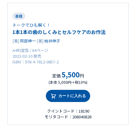
書籍
トークでひも解く！
1本1本の歯のしくみとセルフケアのお作法
[著]
阿部伸一
[著]
柏井伸子
A4判変型 / 64ページ
2022-02-10 発売
ISBN：978-4-7812-0857-2
5,500
定価
円
(本体 5,000円＋税10%)
カートに入れる
クイントコード：18190
モリタコード：208040828