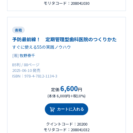
モリタコード：208041030
書籍
予防最前線！ 定期管理型歯科医院のつくりかた
すぐに使える55の実践ノウハウ
[著]
牧野泰千
B5判 / 88ページ
2025-06-10 発売
ISBN：978-4-7812-1134-3
6,600
定価
円
(本体 6,000円＋税10%)
カートに入れる
クイントコード：20200
モリタコード：208041032