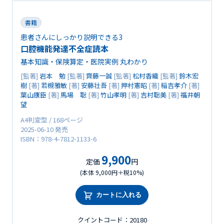
書籍
患者さんにしっかり説明できる3
口腔機能発達不全症読本
基本知識・保険算定・医院実例 丸わかり
[監著]
岩本 勉
[監著]
齊藤一誠
[監著]
松村香織
[監著]
鈴木宏
樹
[著]
若槻雅敏
[著]
安藤壮吾
[著]
押村憲昭
[著]
稲吉孝介
[著]
葉山康臣
[著]
馬場 聡
[著]
竹山孝明
[著]
吉村聡美
[著]
福井朝
望
A4判変型 / 168ページ
2025-06-10 発売
ISBN：978-4-7812-1133-6
9,900
定価
円
(本体 9,000円＋税10%)
カートに入れる
クイントコード：20180