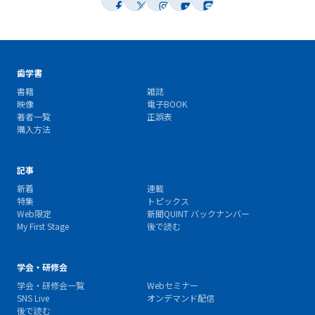
歯学書
書籍
雑誌
映像
電子BOOK
著者一覧
正誤表
購入方法
記事
新着
連載
特集
トピックス
Web限定
新聞QUINT バックナンバー
My First Stage
後で読む
学会・研修会
学会・研修会一覧
Webセミナー
SNS Live
オンデマンド配信
後で読む