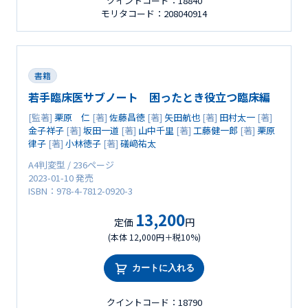
クイントコード：18840
モリタコード：208040914
書籍
若手臨床医サブノート 困ったとき役立つ臨床編
[監著]
栗原 仁
[著]
佐藤昌徳
[著]
矢田航也
[著]
田村太一
[著]
金子祥子
[著]
坂田一道
[著]
山中千里
[著]
工藤健一郎
[著]
栗原
律子
[著]
小林徳子
[著]
礒﨑祐太
A4判変型 / 236ページ
2023-01-10 発売
ISBN：978-4-7812-0920-3
13,200
定価
円
(本体 12,000円＋税10%)
カートに入れる
クイントコード：18790