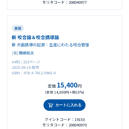
モリタコード：208040977
書籍
新 咬合論＆咬合誘導論
新 犬歯誘導の起源：生涯にわたる咬合管理
[著]
関崎和夫
A4判 / 232ページ
2023-09-10 発売
ISBN：978-4-7812-0963-0
15,400
定価
円
(本体 14,000円＋税10%)
カートに入れる
クイントコード：19150
モリタコード：208040970