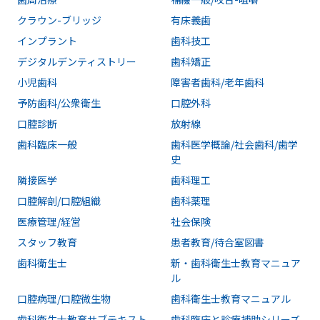
クラウン-ブリッジ
有床義歯
インプラント
歯科技工
デジタルデンティストリー
歯科矯正
小児歯科
障害者歯科/老年歯科
予防歯科/公衆衛生
口腔外科
口腔診断
放射線
歯科臨床一般
歯科医学概論/社会歯科/歯学
史
隣接医学
歯科理工
口腔解剖/口腔組織
歯科薬理
医療管理/経営
社会保険
スタッフ教育
患者教育/待合室図書
歯科衛生士
新・歯科衛生士教育マニュア
ル
口腔病理/口腔微生物
歯科衛生士教育マニュアル
歯科衛生士教育サブテキスト
歯科臨床と診療補助シリーズ