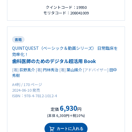
クイントコード：19950
モリタコード：208041009
書籍
QUINTQUEST（ベーシック＆動画シリーズ） 日常臨床を
効率化！
歯科医師のためのデジタル超活用 Book
[著]
荻野真介
[著]
円林秀治
[著]
葉山揚介
[アドバイザー]
田中
秀樹
A4判 / 170 ページ
2024-06-10 発売
ISBN：978-4-7812-1012-4
6,930
定価
円
(本体 6,300円＋税10%)
カートに入れる