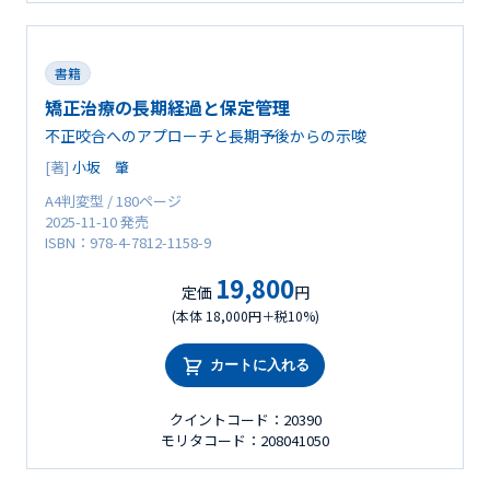
書籍
矯正治療の長期経過と保定管理
不正咬合へのアプローチと長期予後からの示唆
[著]
小坂 肇
A4判変型 / 180ページ
2025-11-10 発売
ISBN：978-4-7812-1158-9
19,800
定価
円
(本体 18,000円＋税10%)
カートに入れる
クイントコード：20390
モリタコード：208041050