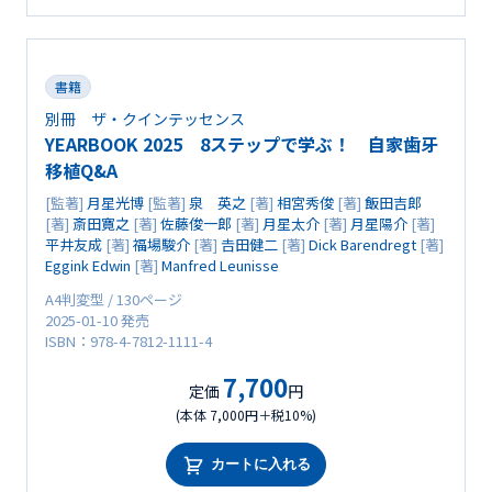
書籍
別冊 ザ・クインテッセンス
YEARBOOK 2025 8ステップで学ぶ！ 自家歯牙
移植Q&A
[監著]
月星光博
[監著]
泉 英之
[著]
相宮秀俊
[著]
飯田吉郎
[著]
斎田寛之
[著]
佐藤俊一郎
[著]
月星太介
[著]
月星陽介
[著]
平井友成
[著]
福場駿介
[著]
𠮷田健二
[著]
Dick Barendregt
[著]
Eggink Edwin
[著]
Manfred Leunisse
A4判変型 / 130ページ
2025-01-10 発売
ISBN：978-4-7812-1111-4
7,700
定価
円
(本体 7,000円＋税10%)
カートに入れる