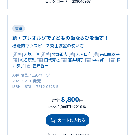
モリタコード：208040967
書籍
続・プレオルソで子どもの歯ならびを治す！
機能的マウスピース矯正装置の使い方
[監著]
大塚 淳
[監著]
牧野正志
[著]
大内仁守
[著]
来田里衣子
[著]
椎名康雅
[著]
田代芳之
[著]
冨井明子
[著]
中村好一
[著]
松
井恭子
[著]
吉野智一
A4判変型 / 120ページ
2023-02-10 発売
ISBN：978-4-7812-0928-9
8,800
定価
円
(本体 8,000円＋税10%)
カートに入れる