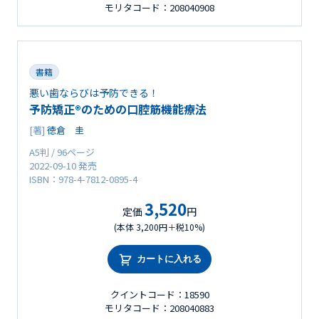
モリタコード：208040908
書籍
悪い歯ならびは予防できる！
予防矯正®のための口腔筋機能療法
[著]
徳倉 圭
A5判 / 96ページ
2022-09-10 発売
ISBN：978-4-7812-0895-4
3,520
定価
円
(本体 3,200円＋税10%)
カートに入れる
クイントコード：18590
モリタコード：208040883