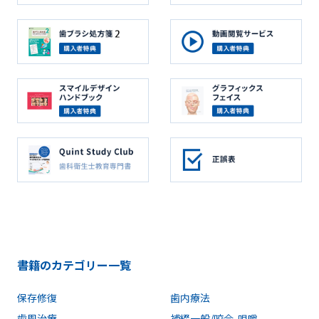
書籍のカテゴリー一覧
保存修復
歯内療法
歯周治療
補綴一般/咬合-咀嚼