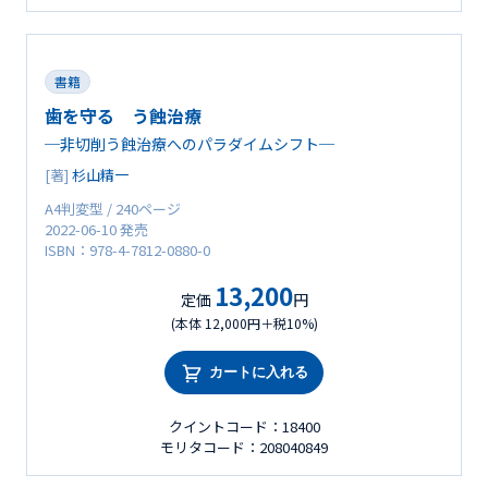
書籍
歯を守る う蝕治療
─非切削う蝕治療へのパラダイムシフト─
[著]
杉山精一
A4判変型 / 240ページ
2022-06-10 発売
ISBN：978-4-7812-0880-0
13,200
定価
円
(本体 12,000円＋税10%)
カートに入れる
クイントコード：18400
モリタコード：208040849