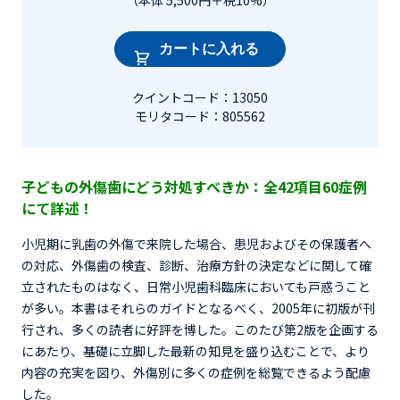
（本体 5,500円＋税10%）
カートに入れる
クイントコード：13050
モリタコード：805562
子どもの外傷歯にどう対処すべきか：全42項目60症例
にて詳述！
小児期に乳歯の外傷で来院した場合、患児およびその保護者へ
の対応、外傷歯の検査、診断、治療方針の決定などに関して確
立されたものはなく、日常小児歯科臨床においても戸惑うこと
が多い。本書はそれらのガイドとなるべく、2005年に初版が刊
行され、多くの読者に好評を博した。このたび第2版を企画する
にあたり、基礎に立脚した最新の知見を盛り込むことで、より
内容の充実を図り、外傷別に多くの症例を総覧できるよう配慮
した。