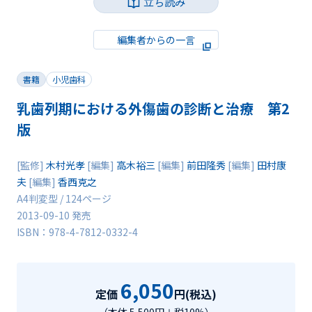
立ち読み
編集者からの一言
書籍
小児歯科
乳歯列期における外傷歯の診断と治療 第2
版
[監修]
木村光孝
[編集]
高木裕三
[編集]
前田隆秀
[編集]
田村康
夫
[編集]
香西克之
A4判変型 / 124ページ
2013-09-10 発売
ISBN：978-4-7812-0332-4
6,050
定価
円(税込)