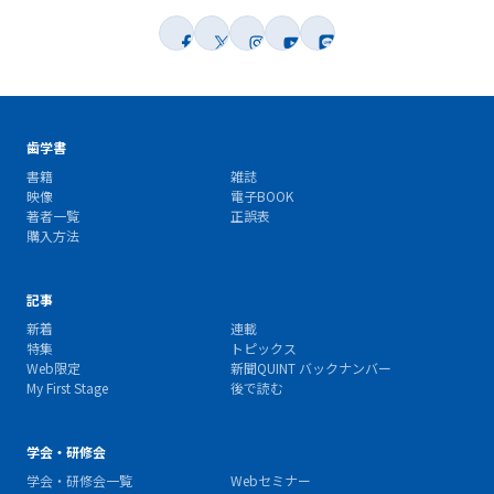
歯学書
書籍
雑誌
映像
電子BOOK
著者一覧
正誤表
購入方法
記事
新着
連載
特集
トピックス
Web限定
新聞QUINT バックナンバー
My First Stage
後で読む
学会・研修会
学会・研修会一覧
Webセミナー