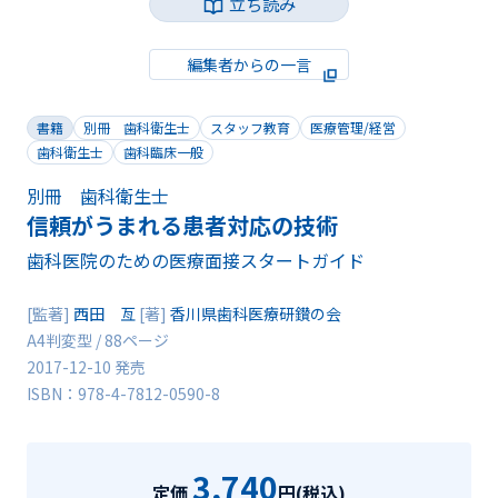
立ち読み
編集者からの一言
書籍
別冊 歯科衛生士
スタッフ教育
医療管理/経営
歯科衛生士
歯科臨床一般
別冊 歯科衛生士
信頼がうまれる患者対応の技術
歯科医院のための医療面接スタートガイド
[監著]
西田 亙
[著]
香川県歯科医療研鑚の会
A4判変型 / 88ページ
2017-12-10 発売
ISBN：978-4-7812-0590-8
3,740
定価
円(税込)