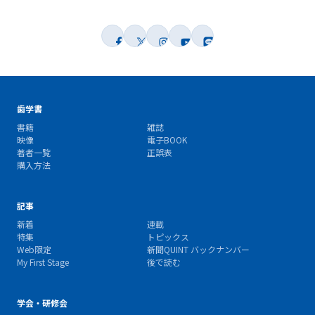
歯学書
書籍
雑誌
映像
電子BOOK
著者一覧
正誤表
購入方法
記事
新着
連載
特集
トピックス
Web限定
新聞QUINT バックナンバー
My First Stage
後で読む
学会・研修会