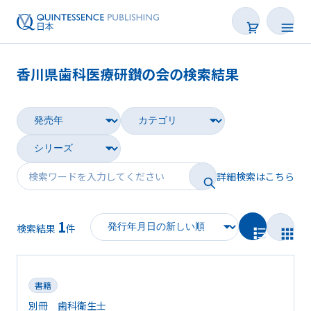
香川県歯科医療研鑚の会の検索結果
書籍
雑誌
映像
詳細検索はこちら
電子BOOK
1
著者一覧
検索結果
件
書籍
別冊 歯科衛生士