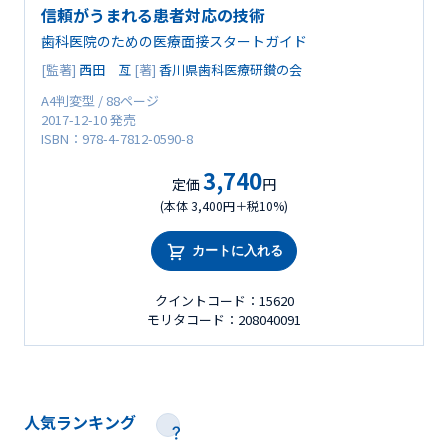
信頼がうまれる患者対応の技術
歯科医院のための医療面接スタートガイド
[監著]
西田 亙
[著]
香川県歯科医療研鑚の会
A4判変型 / 88ページ
2017-12-10 発売
ISBN：978-4-7812-0590-8
3,740
定価
円
(本体 3,400円＋税10%)
カートに入れる
クイントコード：15620
モリタコード：208040091
人気ランキング